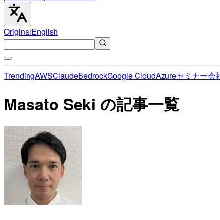
Original
English
Trending
AWS
Claude
Bedrock
Google Cloud
Azure
セミナー
会
Masato Seki の記事一覧