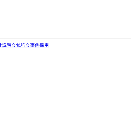
社説明会
勉強会
事例
採用