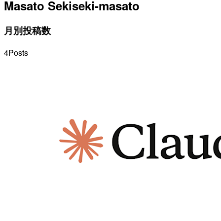
Masato Seki
seki-masato
月別投稿数
4
Posts