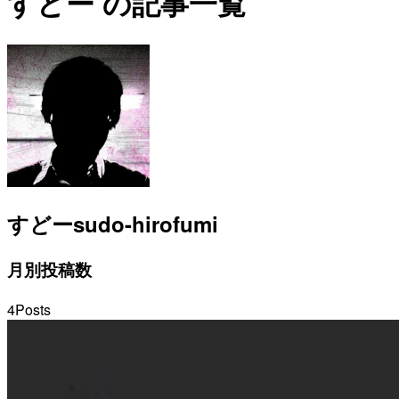
すどー の記事一覧
すどー
sudo-hirofumi
月別投稿数
4
Posts