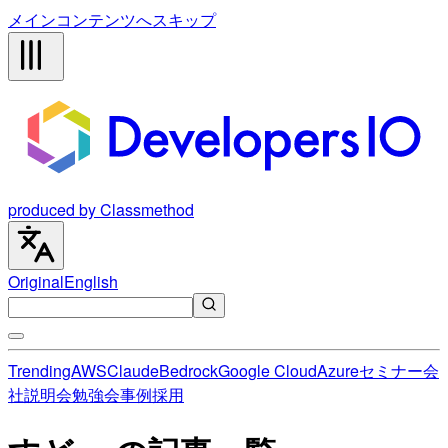
メインコンテンツへスキップ
produced by Classmethod
Original
English
Trending
AWS
Claude
Bedrock
Google Cloud
Azure
セミナー
会
社説明会
勉強会
事例
採用