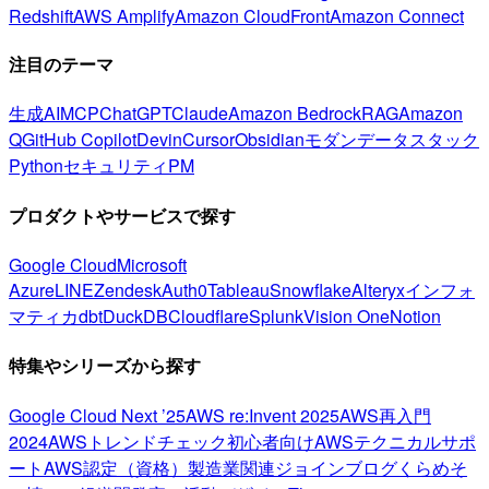
Redshift
AWS Amplify
Amazon CloudFront
Amazon Connect
注目のテーマ
生成AI
MCP
ChatGPT
Claude
Amazon Bedrock
RAG
Amazon
Q
GitHub Copilot
Devin
Cursor
Obsidian
モダンデータスタック
Python
セキュリティ
PM
プロダクトやサービスで探す
Google Cloud
Microsoft
Azure
LINE
Zendesk
Auth0
Tableau
Snowflake
Alteryx
インフォ
マティカ
dbt
DuckDB
Cloudflare
Splunk
Vision One
Notion
特集やシリーズから探す
Google Cloud Next ’25
AWS re:Invent 2025
AWS再入門
2024
AWSトレンドチェック
初心者向け
AWSテクニカルサポ
ート
AWS認定（資格）
製造業関連
ジョインブログ
くらめそ