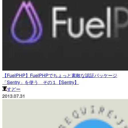
【FuelPHP】FuelPHPでちょっと素敵な認証パッケージ
「Sentry」を使う その１【Sentry】
すどー
2013.07.31