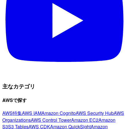
主なカテゴリ
AWSで探す
AWS特集
AWS IAM
Amazon Cognito
AWS Security Hub
AWS
Organizations
AWS Control Tower
Amazon EC2
Amazon
S3
S3 Tables
AWS CDK
Amazon QuickSight
Amazon