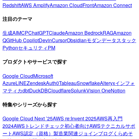
Redshift
AWS Amplify
Amazon CloudFront
Amazon Connect
注目のテーマ
生成AI
MCP
ChatGPT
Claude
Amazon Bedrock
RAG
Amazon
Q
GitHub Copilot
Devin
Cursor
Obsidian
モダンデータスタック
Python
セキュリティ
PM
プロダクトやサービスで探す
Google Cloud
Microsoft
Azure
LINE
Zendesk
Auth0
Tableau
Snowflake
Alteryx
インフォ
マティカ
dbt
DuckDB
Cloudflare
Splunk
Vision One
Notion
特集やシリーズから探す
Google Cloud Next ’25
AWS re:Invent 2025
AWS再入門
2024
AWSトレンドチェック
初心者向け
AWSテクニカルサポ
ート
AWS認定（資格）
製造業関連
ジョインブログ
くらめそ