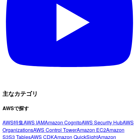
主なカテゴリ
AWSで探す
AWS特集
AWS IAM
Amazon Cognito
AWS Security Hub
AWS
Organizations
AWS Control Tower
Amazon EC2
Amazon
S3
S3 Tables
AWS CDK
Amazon QuickSight
Amazon