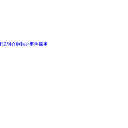
社説明会
勉強会
事例
採用