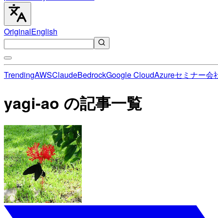
Original
English
Trending
AWS
Claude
Bedrock
Google Cloud
Azure
セミナー
会
yagi-ao の記事一覧