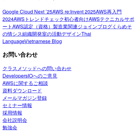
Google Cloud Next ’25
AWS re:Invent 2025
AWS再入門
2024
AWSトレンドチェック
初心者向け
AWSテクニカルサポ
ート
AWS認定（資格）
製造業関連
ジョインブログ
くらめそ
の情シス
組織開発室の活動
デザイン
Thai
Language
Vietnamese Blog
お問い合わせ
クラスメソッドへの問い合わせ
DevelopersIOへのご意見
AWSに関するご相談
資料ダウンロード
メールマガジン登録
セミナー情報
採用情報
会社説明会
勉強会