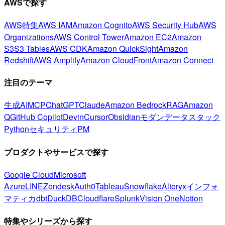
AWSで探す
AWS特集
AWS IAM
Amazon Cognito
AWS Security Hub
AWS
Organizations
AWS Control Tower
Amazon EC2
Amazon
S3
S3 Tables
AWS CDK
Amazon QuickSight
Amazon
Redshift
AWS Amplify
Amazon CloudFront
Amazon Connect
注目のテーマ
生成AI
MCP
ChatGPT
Claude
Amazon Bedrock
RAG
Amazon
Q
GitHub Copilot
Devin
Cursor
Obsidian
モダンデータスタック
Python
セキュリティ
PM
プロダクトやサービスで探す
Google Cloud
Microsoft
Azure
LINE
Zendesk
Auth0
Tableau
Snowflake
Alteryx
インフォ
マティカ
dbt
DuckDB
Cloudflare
Splunk
Vision One
Notion
特集やシリーズから探す