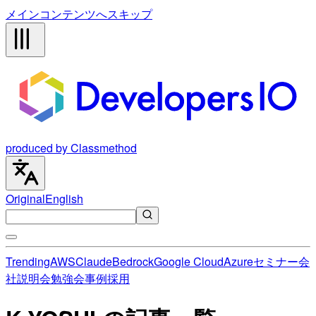
メインコンテンツへスキップ
produced by Classmethod
Original
English
Trending
AWS
Claude
Bedrock
Google Cloud
Azure
セミナー
会
社説明会
勉強会
事例
採用