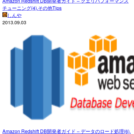
Amazon Redshift DB開発者ガイド – クエリパフォーマンス
チューニング(4).その他Tips
しんや
2013.09.03
Amazon Redshift DB開発者ガイド – データのロード処理(6).