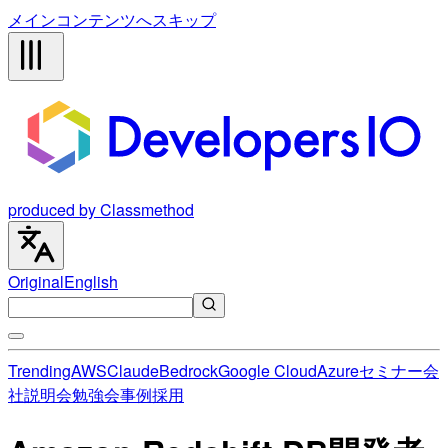
メインコンテンツへスキップ
produced by Classmethod
Original
English
Trending
AWS
Claude
Bedrock
Google Cloud
Azure
セミナー
会
社説明会
勉強会
事例
採用