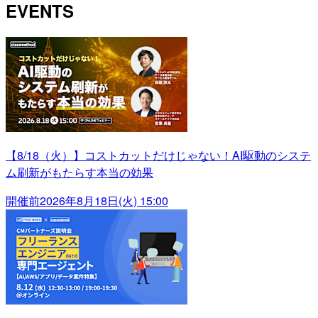
EVENTS
【8/18（火）】コストカットだけじゃない！AI駆動のシステ
ム刷新がもたらす本当の効果
開催前
2026年8月18日(火) 15:00