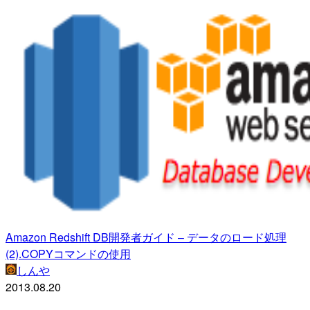
Amazon Redshift DB開発者ガイド – データのロード処理
(2).COPYコマンドの使用
しんや
2013.08.20