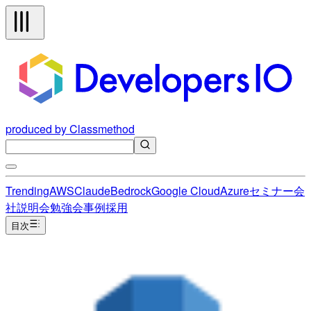
produced by Classmethod
Trending
AWS
Claude
Bedrock
Google Cloud
Azure
セミナー
会
社説明会
勉強会
事例
採用
目次