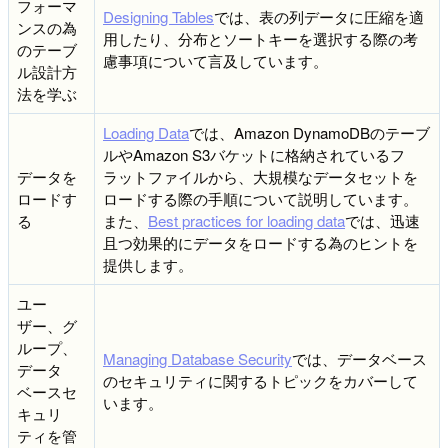
フォーマ
Designing Tables
では、表の列データに圧縮を適
ンスの為
用したり、分布とソートキーを選択する際の考
のテーブ
慮事項について言及しています。
ル設計方
法を学ぶ
Loading Data
では、Amazon DynamoDBのテーブ
ルやAmazon S3バケットに格納されているフ
データを
ラットファイルから、大規模なデータセットを
ロードす
ロードする際の手順について説明しています。
る
また、
Best practices for loading data
では、迅速
且つ効果的にデータをロードする為のヒントを
提供します。
ユー
ザー、グ
ループ、
Managing Database Security
では、データベース
データ
のセキュリティに関するトピックをカバーして
ベースセ
います。
キュリ
ティを管