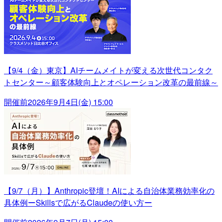
【9/4（金）東京】AIチームメイトが変える次世代コンタク
トセンター～顧客体験向上とオペレーション改革の最前線～
開催前
2026年9月4日(金) 15:00
【9/7（月）】Anthropic登壇！AIによる自治体業務効率化の
具体例ーSkillsで広がるClaudeの使い方ー