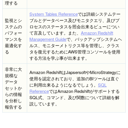
理する
System Tables Reference
では詳細システムテー
監視とシ
ブルとデータベース及びモニタクエリ、及びプ
ステムの
ロセスのステータスを照会出来るビューについ
パフォー
て言及しています。また、
Amazon Redshift
マンスを
Management Guide
で、バックアップシステムヘ
最適化す
ルス、モニターメトリクス等を管理し、クラス
る
タを復元するためにAWS管理コンソールを使用
する方法を学ぶ事が出来ます。
非常に大
Amazon RedshiftはJapsersoftやMicroStrategyに
規模な
使用を認定されており、追加のBIツールは直ぐ
データ
に利用出来るようになるでしょう。
SQL
セットか
Reference
ではAmazon Redshiftがサポートする
らの情報
SQL式、コマンド、及び関数について詳細を解
を分析し
説しています。
報告する