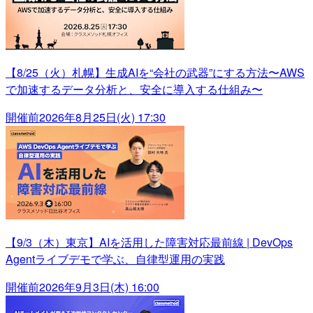
【8/25（火）札幌】生成AIを“会社の武器”にする方法〜AWS
で加速するデータ分析と、安全に導入する仕組み〜
開催前
2026年8月25日(火) 17:30
【9/3（木）東京】AIを活用した障害対応最前線 | DevOps
Agentライブデモで学ぶ、自律型運用の実践
開催前
2026年9月3日(木) 16:00