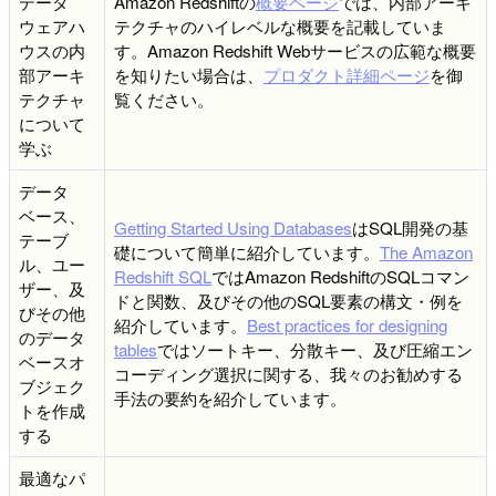
データ
Amazon Redshiftの
概要ページ
では、内部アーキ
ウェアハ
テクチャのハイレベルな概要を記載していま
ウスの内
す。Amazon Redshift Webサービスの広範な概要
部アーキ
を知りたい場合は、
プロダクト詳細ページ
を御
テクチャ
覧ください。
について
学ぶ
データ
ベース、
Getting Started Using Databases
はSQL開発の基
テーブ
礎について簡単に紹介しています。
The Amazon
ル、ユー
Redshift SQL
ではAmazon RedshiftのSQLコマン
ザー、及
ドと関数、及びその他のSQL要素の構文・例を
びその他
紹介しています。
Best practices for designing
のデータ
tables
ではソートキー、分散キー、及び圧縮エン
ベースオ
コーディング選択に関する、我々のお勧めする
ブジェク
手法の要約を紹介しています。
トを作成
する
最適なパ