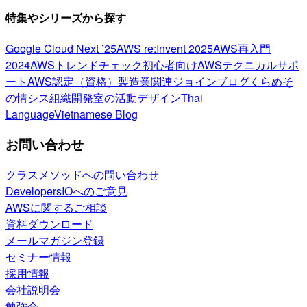
特集やシリーズから探す
Google Cloud Next ’25
AWS re:Invent 2025
AWS再入門
2024
AWSトレンドチェック
初心者向け
AWSテクニカルサポ
ート
AWS認定（資格）
製造業関連
ジョインブログ
くらめそ
の情シス
組織開発室の活動
デザイン
Thai
Language
Vietnamese Blog
お問い合わせ
クラスメソッドへの問い合わせ
DevelopersIOへのご意見
AWSに関するご相談
資料ダウンロード
メールマガジン登録
セミナー情報
採用情報
会社説明会
勉強会