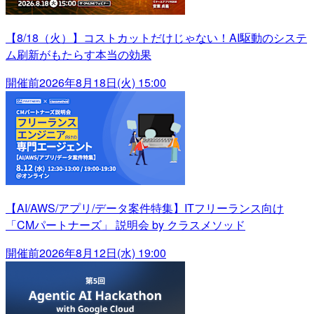
【8/18（火）】コストカットだけじゃない！AI駆動のシステ
ム刷新がもたらす本当の効果
開催前
2026年8月18日(火) 15:00
【AI/AWS/アプリ/データ案件特集】ITフリーランス向け
「CMパートナーズ」 説明会 by クラスメソッド
開催前
2026年8月12日(水) 19:00