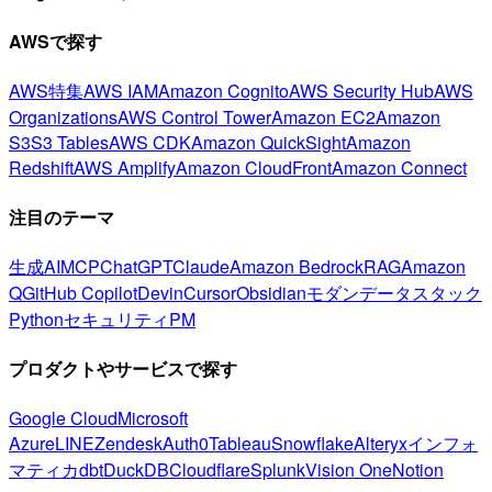
AWSで探す
AWS特集
AWS IAM
Amazon Cognito
AWS Security Hub
AWS
Organizations
AWS Control Tower
Amazon EC2
Amazon
S3
S3 Tables
AWS CDK
Amazon QuickSight
Amazon
Redshift
AWS Amplify
Amazon CloudFront
Amazon Connect
注目のテーマ
生成AI
MCP
ChatGPT
Claude
Amazon Bedrock
RAG
Amazon
Q
GitHub Copilot
Devin
Cursor
Obsidian
モダンデータスタック
Python
セキュリティ
PM
プロダクトやサービスで探す
Google Cloud
Microsoft
Azure
LINE
Zendesk
Auth0
Tableau
Snowflake
Alteryx
インフォ
マティカ
dbt
DuckDB
Cloudflare
Splunk
Vision One
Notion