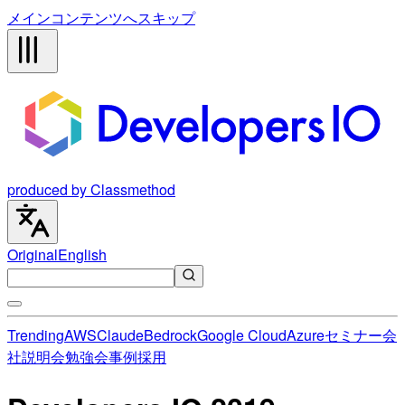
メインコンテンツへスキップ
produced by Classmethod
Original
English
Trending
AWS
Claude
Bedrock
Google Cloud
Azure
セミナー
会
社説明会
勉強会
事例
採用