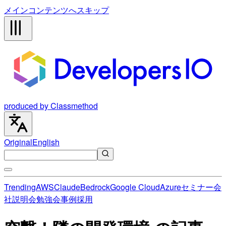
メインコンテンツへスキップ
produced by Classmethod
Original
English
Trending
AWS
Claude
Bedrock
Google Cloud
Azure
セミナー
会
社説明会
勉強会
事例
採用