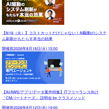
【8/18（火）】コストカットだけじゃない！AI駆動のシステ
ム刷新がもたらす本当の効果
開催前
2026年8月18日(火) 15:00
【AI/AWS/アプリ/データ案件特集】ITフリーランス向け
「CMパートナーズ」 説明会 by クラスメソッド
開催前
2026年8月12日(水) 19:00