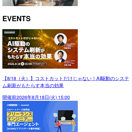
EVENTS
【8/18（火）】コストカットだけじゃない！AI駆動のシステ
ム刷新がもたらす本当の効果
開催前
2026年8月18日(火) 15:00