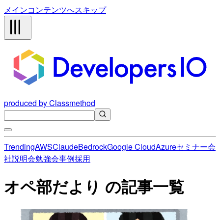
メインコンテンツへスキップ
produced by Classmethod
Trending
AWS
Claude
Bedrock
Google Cloud
Azure
セミナー
会
社説明会
勉強会
事例
採用
オペ部だより の記事一覧