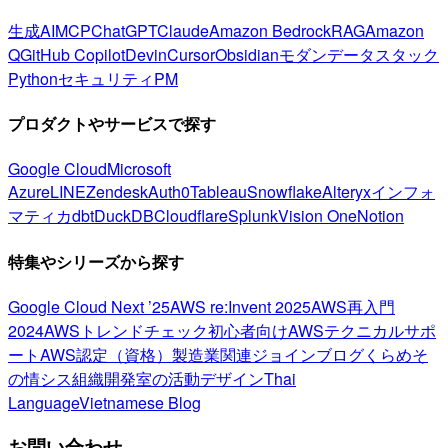
生成AI
MCP
ChatGPT
Claude
Amazon Bedrock
RAG
Amazon
Q
GitHub Copilot
Devin
Cursor
Obsidian
モダンデータスタック
Python
セキュリティ
PM
プロダクトやサービスで探す
Google Cloud
Microsoft
Azure
LINE
Zendesk
Auth0
Tableau
Snowflake
Alteryx
インフォ
マティカ
dbt
DuckDB
Cloudflare
Splunk
Vision One
Notion
特集やシリーズから探す
Google Cloud Next ’25
AWS re:Invent 2025
AWS再入門
2024
AWSトレンドチェック
初心者向け
AWSテクニカルサポ
ート
AWS認定（資格）
製造業関連
ジョインブログ
くらめそ
の情シス
組織開発室の活動
デザイン
Thai
Language
Vietnamese Blog
お問い合わせ