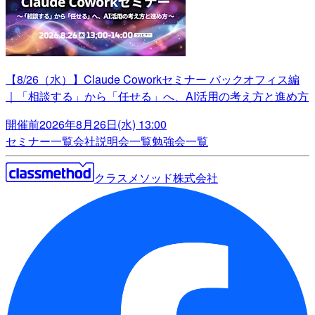
【8/26（水）】Claude Coworkセミナー バックオフィス編
｜「相談する」から「任せる」へ、AI活用の考え方と進め方
開催前
2026年8月26日(水) 13:00
セミナー一覧
会社説明会一覧
勉強会一覧
クラスメソッド株式会社