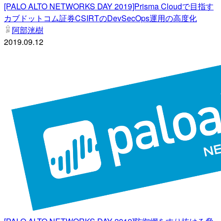
[PALO ALTO NETWORKS DAY 2019]Prisma Cloudで目指す
カブドットコム証券CSIRTのDevSecOps運用の高度化
阿部洸樹
2019.09.12