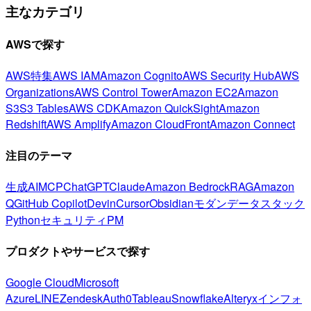
主なカテゴリ
AWSで探す
AWS特集
AWS IAM
Amazon Cognito
AWS Security Hub
AWS
Organizations
AWS Control Tower
Amazon EC2
Amazon
S3
S3 Tables
AWS CDK
Amazon QuickSight
Amazon
Redshift
AWS Amplify
Amazon CloudFront
Amazon Connect
注目のテーマ
生成AI
MCP
ChatGPT
Claude
Amazon Bedrock
RAG
Amazon
Q
GitHub Copilot
Devin
Cursor
Obsidian
モダンデータスタック
Python
セキュリティ
PM
プロダクトやサービスで探す
Google Cloud
Microsoft
Azure
LINE
Zendesk
Auth0
Tableau
Snowflake
Alteryx
インフォ