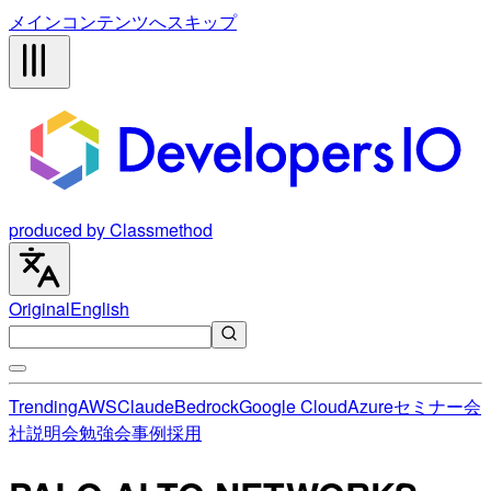
メインコンテンツへスキップ
produced by Classmethod
Original
English
Trending
AWS
Claude
Bedrock
Google Cloud
Azure
セミナー
会
社説明会
勉強会
事例
採用