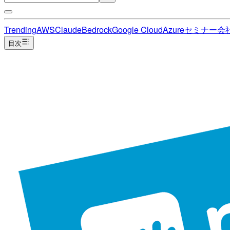
Trending
AWS
Claude
Bedrock
Google Cloud
Azure
セミナー
会
目次