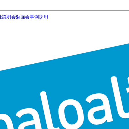
社説明会
勉強会
事例
採用