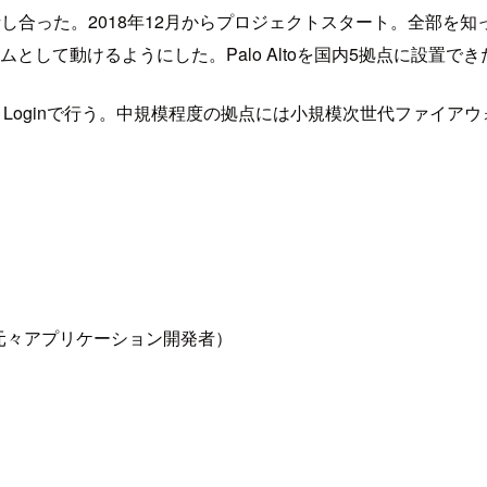
し合った。2018年12月からプロジェクトスタート。全部を
として動けるようにした。Palo Altoを国内5拠点に設置で
 Loginで行う。中規模程度の拠点には小規模次世代ファイ
は元々アプリケーション開発者）