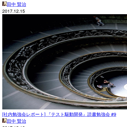
田中 賢治
2017.12.15
[社内勉強会レポート] 『テスト駆動開発』読書勉強会 #9
田中 賢治