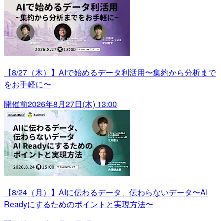
【8/27（木）】AIで始めるデータ利活用〜集約から分析まで
をお手軽に〜
開催前
2026年8月27日(木) 13:00
【8/24（月）】AIに伝わるデータ、伝わらないデータ〜AI
Readyにするためのポイントと実現方法〜