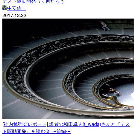
テスト駆動開発って何だろう
中安佑一
2017.12.22
[社内勉強会レポート] 訳者の和田卓人(t_wada)さんと『テス
ト駆動開発』を読む会 〜前編〜