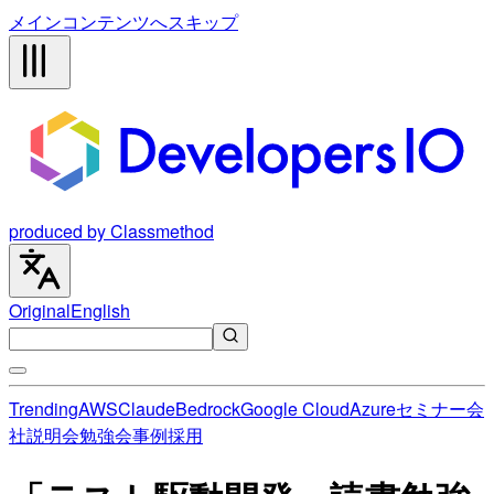
メインコンテンツへスキップ
produced by Classmethod
Original
English
Trending
AWS
Claude
Bedrock
Google Cloud
Azure
セミナー
会
社説明会
勉強会
事例
採用