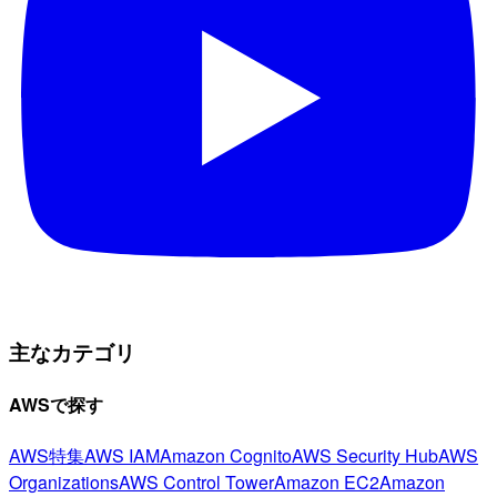
主なカテゴリ
AWSで探す
AWS特集
AWS IAM
Amazon Cognito
AWS Security Hub
AWS
Organizations
AWS Control Tower
Amazon EC2
Amazon