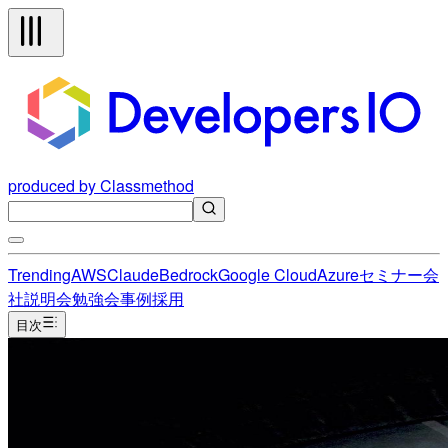
produced by Classmethod
Trending
AWS
Claude
Bedrock
Google Cloud
Azure
セミナー
会
社説明会
勉強会
事例
採用
目次