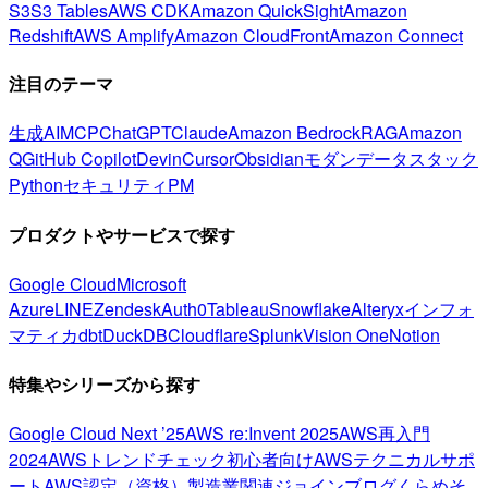
S3
S3 Tables
AWS CDK
Amazon QuickSight
Amazon
Redshift
AWS Amplify
Amazon CloudFront
Amazon Connect
注目のテーマ
生成AI
MCP
ChatGPT
Claude
Amazon Bedrock
RAG
Amazon
Q
GitHub Copilot
Devin
Cursor
Obsidian
モダンデータスタック
Python
セキュリティ
PM
プロダクトやサービスで探す
Google Cloud
Microsoft
Azure
LINE
Zendesk
Auth0
Tableau
Snowflake
Alteryx
インフォ
マティカ
dbt
DuckDB
Cloudflare
Splunk
Vision One
Notion
特集やシリーズから探す
Google Cloud Next ’25
AWS re:Invent 2025
AWS再入門
2024
AWSトレンドチェック
初心者向け
AWSテクニカルサポ
ート
AWS認定（資格）
製造業関連
ジョインブログ
くらめそ