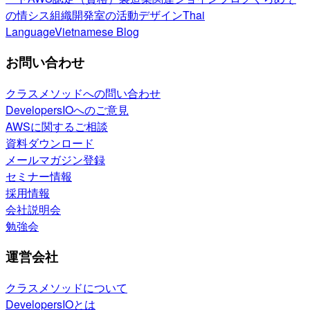
の情シス
組織開発室の活動
デザイン
Thai
Language
Vietnamese Blog
お問い合わせ
クラスメソッドへの問い合わせ
DevelopersIOへのご意見
AWSに関するご相談
資料ダウンロード
メールマガジン登録
セミナー情報
採用情報
会社説明会
勉強会
運営会社
クラスメソッドについて
DevelopersIOとは