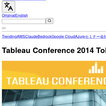
Original
English
Trending
AWS
Claude
Bedrock
Google Cloud
Azure
セミナー
会
Tableau Conference 2014