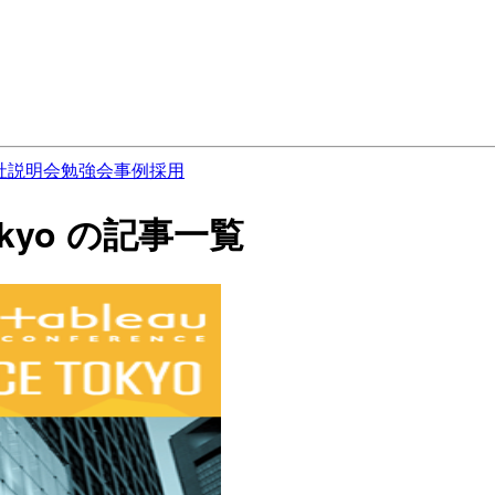
社説明会
勉強会
事例
採用
 Tokyo の記事一覧