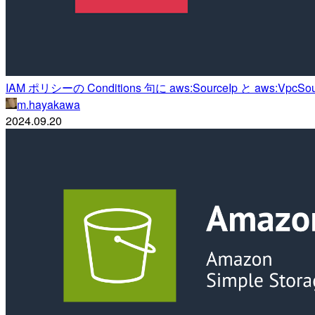
IAM ポリシーの Conditions 句に aws:SourceIp と aws
m.hayakawa
2024.09.20