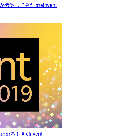
考察してみた #reinvent
める！ #reinvent