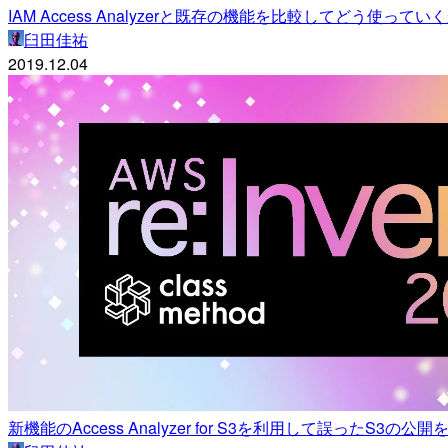
IAM Access Analyzerと既存の機能を比較してどう使っていくか
臼田佳祐
2019.12.04
新機能のAccess Analyzer for S3を利用して誤ったS3の公開を止