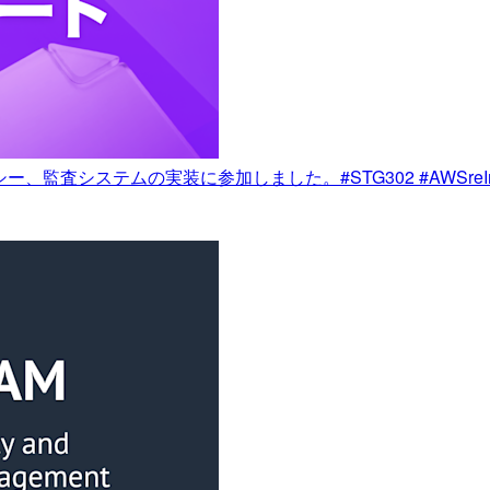
ー、監査システムの実装に参加しました。#STG302 #AWSreInv