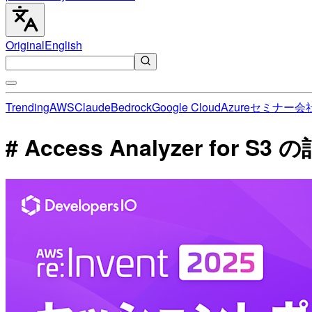
Original
English
Trending
AWS
Claude
Bedrock
Google Cloud
Azure
セミナー
会
# Access Analyzer for S