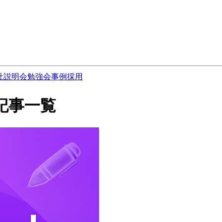
社説明会
勉強会
事例
採用
3 の記事一覧