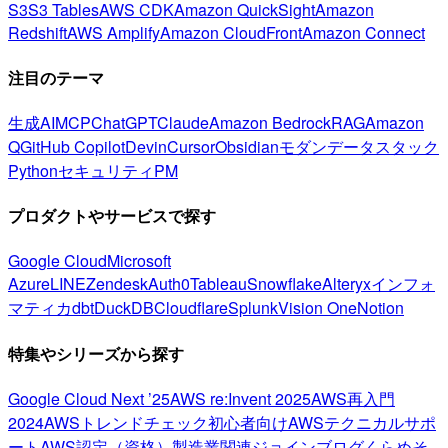
S3
S3 Tables
AWS CDK
Amazon QuickSight
Amazon
Redshift
AWS Amplify
Amazon CloudFront
Amazon Connect
注目のテーマ
生成AI
MCP
ChatGPT
Claude
Amazon Bedrock
RAG
Amazon
Q
GitHub Copilot
Devin
Cursor
Obsidian
モダンデータスタック
Python
セキュリティ
PM
プロダクトやサービスで探す
Google Cloud
Microsoft
Azure
LINE
Zendesk
Auth0
Tableau
Snowflake
Alteryx
インフォ
マティカ
dbt
DuckDB
Cloudflare
Splunk
Vision One
Notion
特集やシリーズから探す
Google Cloud Next ’25
AWS re:Invent 2025
AWS再入門
2024
AWSトレンドチェック
初心者向け
AWSテクニカルサポ
ート
AWS認定（資格）
製造業関連
ジョインブログ
くらめそ