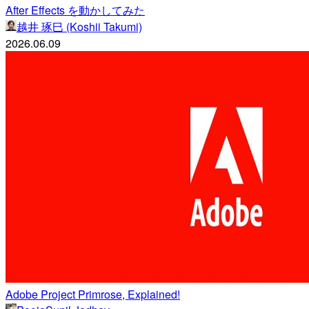
After Effects を動かしてみた
越井 琢巳 (Koshii Takumi)
2026.06.09
Adobe Project Primrose, Explained!