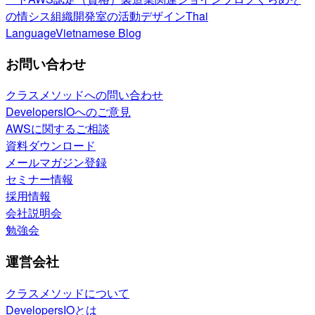
の情シス
組織開発室の活動
デザイン
Thai
Language
Vietnamese Blog
お問い合わせ
クラスメソッドへの問い合わせ
DevelopersIOへのご意見
AWSに関するご相談
資料ダウンロード
メールマガジン登録
セミナー情報
採用情報
会社説明会
勉強会
運営会社
クラスメソッドについて
DevelopersIOとは