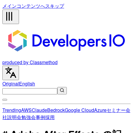
メインコンテンツへスキップ
produced by Classmethod
Original
English
Trending
AWS
Claude
Bedrock
Google Cloud
Azure
セミナー
会
社説明会
勉強会
事例
採用