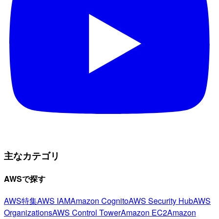
主なカテゴリ
AWSで探す
AWS特集
AWS IAM
Amazon Cognito
AWS Security Hub
AWS
Organizations
AWS Control Tower
Amazon EC2
Amazon