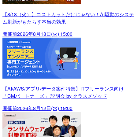
【8/18（火）】コストカットだけじゃない！AI駆動のシステ
ム刷新がもたらす本当の効果
開催前
2026年8月18日(火) 15:00
【AI/AWS/アプリ/データ案件特集】ITフリーランス向け
「CMパートナーズ」 説明会 by クラスメソッド
開催前
2026年8月12日(水) 19:00