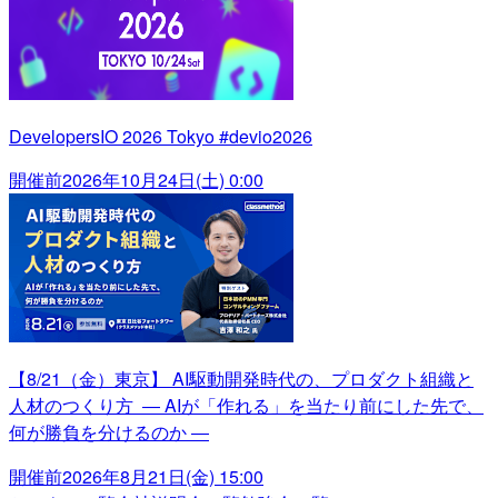
DevelopersIO 2026 Tokyo #devio2026
開催前
2026年10月24日(土) 0:00
【8/21（金）東京】 AI駆動開発時代の、プロダクト組織と
人材のつくり方 ― AIが「作れる」を当たり前にした先で、
何が勝負を分けるのか ―
開催前
2026年8月21日(金) 15:00