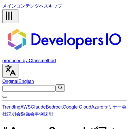
メインコンテンツへスキップ
produced by Classmethod
Original
English
Trending
AWS
Claude
Bedrock
Google Cloud
Azure
セミナー
会
社説明会
勉強会
事例
採用