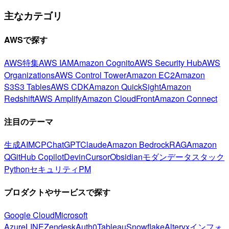
主なカテゴリ
AWSで探す
AWS特集
AWS IAM
Amazon Cognito
AWS Security Hub
AWS
Organizations
AWS Control Tower
Amazon EC2
Amazon
S3
S3 Tables
AWS CDK
Amazon QuickSight
Amazon
Redshift
AWS Amplify
Amazon CloudFront
Amazon Connect
注目のテーマ
生成AI
MCP
ChatGPT
Claude
Amazon Bedrock
RAG
Amazon
Q
GitHub Copilot
Devin
Cursor
Obsidian
モダンデータスタック
Python
セキュリティ
PM
プロダクトやサービスで探す
Google Cloud
Microsoft
Azure
LINE
Zendesk
Auth0
Tableau
Snowflake
Alteryx
インフォ