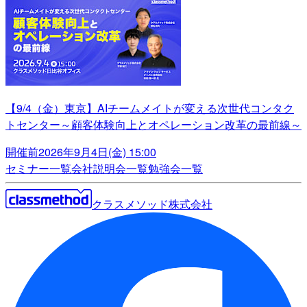
【9/4（金）東京】AIチームメイトが変える次世代コンタク
トセンター～顧客体験向上とオペレーション改革の最前線～
開催前
2026年9月4日(金) 15:00
セミナー一覧
会社説明会一覧
勉強会一覧
クラスメソッド株式会社