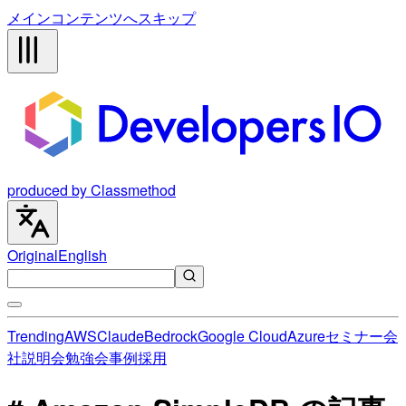
メインコンテンツへスキップ
produced by Classmethod
Original
English
Trending
AWS
Claude
Bedrock
Google Cloud
Azure
セミナー
会
社説明会
勉強会
事例
採用