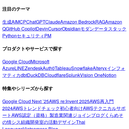
注目のテーマ
生成AI
MCP
ChatGPT
Claude
Amazon Bedrock
RAG
Amazon
Q
GitHub Copilot
Devin
Cursor
Obsidian
モダンデータスタック
Python
セキュリティ
PM
プロダクトやサービスで探す
Google Cloud
Microsoft
Azure
LINE
Zendesk
Auth0
Tableau
Snowflake
Alteryx
インフォ
マティカ
dbt
DuckDB
Cloudflare
Splunk
Vision One
Notion
特集やシリーズから探す
Google Cloud Next ’25
AWS re:Invent 2025
AWS再入門
2024
AWSトレンドチェック
初心者向け
AWSテクニカルサポ
ート
AWS認定（資格）
製造業関連
ジョインブログ
くらめそ
の情シス
組織開発室の活動
デザイン
Thai
Language
Vietnamese Blog