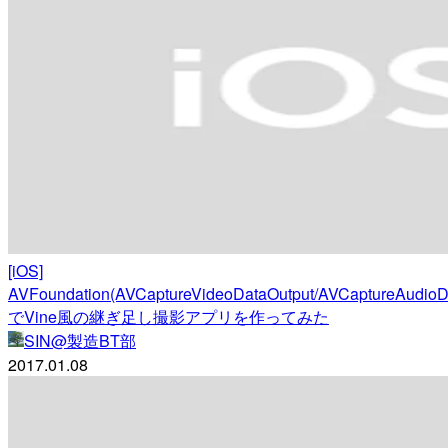
[iOS]
AVFoundation(AVCaptureVideoDataOutput/AVCaptureAudioD
でVine風の継ぎ足し撮影アプリを作ってみた
SIN@製造BT部
2017.01.08