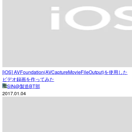
[iOS] AVFoundation(AVCaptureMovieFileOutput)を使用した
ビデオ録画を作ってみた
SIN@製造BT部
2017.01.04