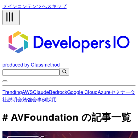
メインコンテンツへスキップ
produced by Classmethod
Trending
AWS
Claude
Bedrock
Google Cloud
Azure
セミナー
会
社説明会
勉強会
事例
採用
# AVFoundation の記事一覧