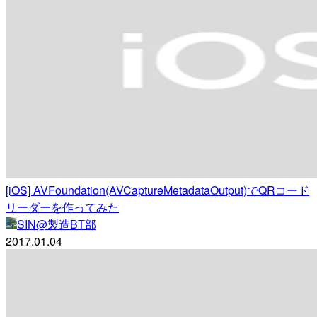
[iOS] AVFoundation(AVCaptureMetadataOutput)でQRコード
リーダーを作ってみた
SIN@製造BT部
2017.01.04