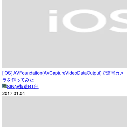
[iOS] AVFoundation(AVCaptureVideoDataOutput)で連写カメ
ラを作ってみた
SIN@製造BT部
2017.01.04