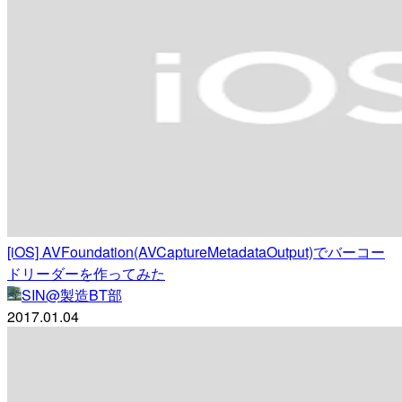
[iOS] AVFoundation(AVCaptureMetadataOutput)でバーコー
ドリーダーを作ってみた
SIN@製造BT部
2017.01.04