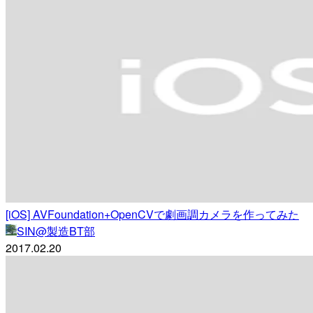
[iOS] AVFoundation+OpenCVで劇画調カメラを作ってみた
SIN@製造BT部
2017.02.20