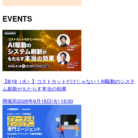
EVENTS
【8/18（火）】コストカットだけじゃない！AI駆動のシステ
ム刷新がもたらす本当の効果
開催前
2026年8月18日(火) 15:00