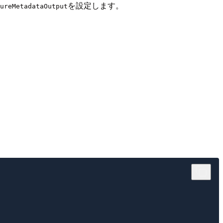
を設定します。
ureMetadataOutput