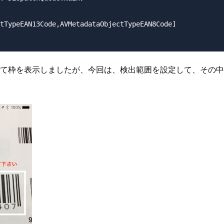
tTypeEAN13Code,AVMetadataObjectTypeEAN8Code]

して枠を表示しましたが、今回は、検出範囲を設定して、その