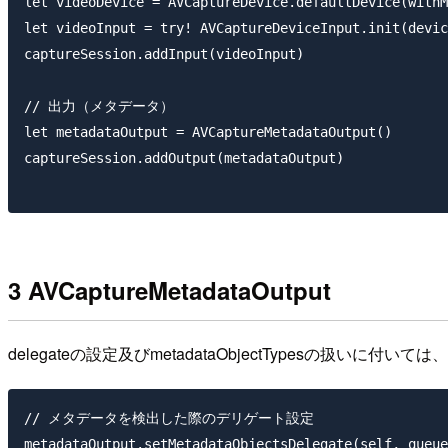
let videoDevice = AVCaptureDevice.defaultDevice(withM
let videoInput = try! AVCaptureDeviceInput.init(devic
captureSession.addInput(videoInput)

// 出力（メタデータ）

let metadataOutput = AVCaptureMetadataOutput()

captureSession.addOutput(metadataOutput)

3 AVCaptureMetadataOutput
delegateの設定及びmetadataObjectTypesの扱いに付
// メタデータを検出した際のデリゲート設定

metadataOutput.setMetadataObjectsDelegate(self, queue