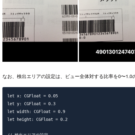
なお、検出エリアの設定は、ビュー全体対する比率を0〜1.0
let x: CGFloat = 0.05

let y: CGFloat = 0.3

let width: CGFloat = 0.9

let height: CGFloat = 0.2
