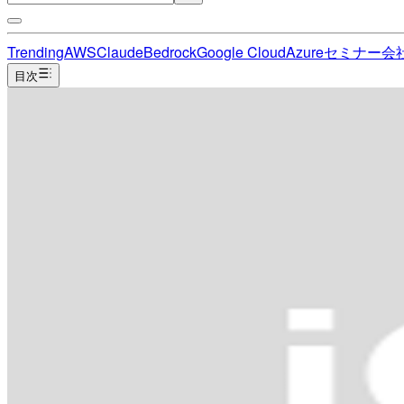
Trending
AWS
Claude
Bedrock
Google Cloud
Azure
セミナー
会
目次