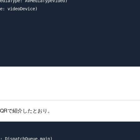
ediaType: AVMediaTypeVideo)

e: videoDevice)

いては、QRで紹介したとおり。
: DispatchQueue.main)
