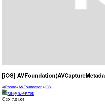
[iOS] AVFoundation(AVCapture
iPhone
AVFoundation
iOS
SIN@製造BT部
2017.01.04