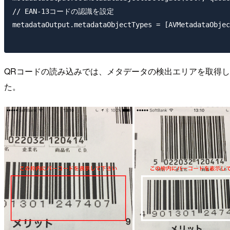
// EAN-13コードの認識を設定

metadataOutput.metadataObjectTypes = [AVMetadataObjec
QRコードの読み込みでは、メタデータの検出エリアを取得
た。