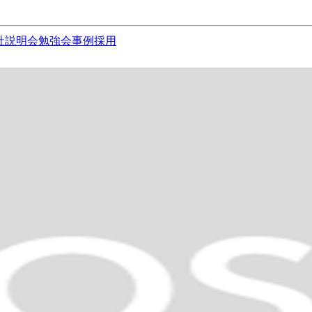
社説明会
勉強会
事例
採用