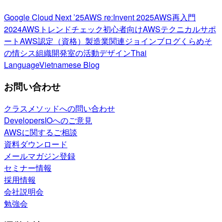
Google Cloud Next ’25
AWS re:Invent 2025
AWS再入門
2024
AWSトレンドチェック
初心者向け
AWSテクニカルサポ
ート
AWS認定（資格）
製造業関連
ジョインブログ
くらめそ
の情シス
組織開発室の活動
デザイン
Thai
Language
Vietnamese Blog
お問い合わせ
クラスメソッドへの問い合わせ
DevelopersIOへのご意見
AWSに関するご相談
資料ダウンロード
メールマガジン登録
セミナー情報
採用情報
会社説明会
勉強会