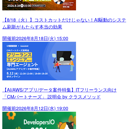
【8/18（火）】コストカットだけじゃない！AI駆動のシステ
ム刷新がもたらす本当の効果
開催前
2026年8月18日(火) 15:00
【AI/AWS/アプリ/データ案件特集】ITフリーランス向け
「CMパートナーズ」 説明会 by クラスメソッド
開催前
2026年8月12日(水) 19:00