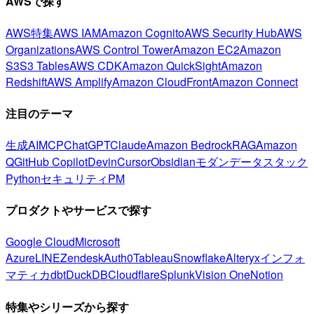
AWSで探す
AWS特集
AWS IAM
Amazon Cognito
AWS Security Hub
AWS
Organizations
AWS Control Tower
Amazon EC2
Amazon
S3
S3 Tables
AWS CDK
Amazon QuickSight
Amazon
Redshift
AWS Amplify
Amazon CloudFront
Amazon Connect
注目のテーマ
生成AI
MCP
ChatGPT
Claude
Amazon Bedrock
RAG
Amazon
Q
GitHub Copilot
Devin
Cursor
Obsidian
モダンデータスタック
Python
セキュリティ
PM
プロダクトやサービスで探す
Google Cloud
Microsoft
Azure
LINE
Zendesk
Auth0
Tableau
Snowflake
Alteryx
インフォ
マティカ
dbt
DuckDB
Cloudflare
Splunk
Vision One
Notion
特集やシリーズから探す