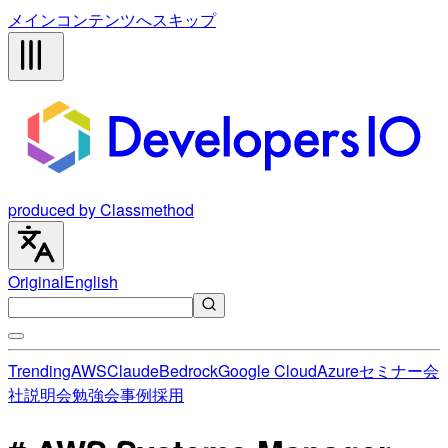
メインコンテンツへスキップ
produced by Classmethod
Original
English
Trending
AWS
Claude
Bedrock
Google Cloud
Azure
セミナー
会
社説明会
勉強会
事例
採用