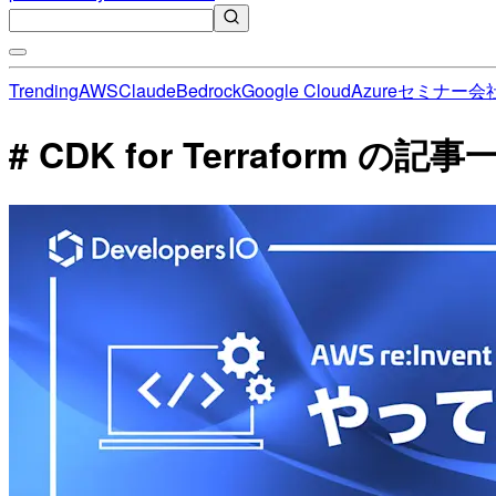
Trending
AWS
Claude
Bedrock
Google Cloud
Azure
セミナー
会
# CDK for Terraform の記事