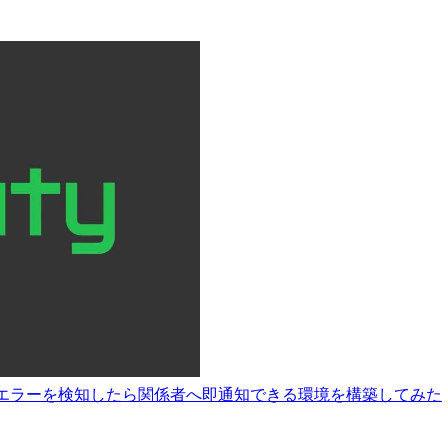
dWatch Logs のエラーを検知したら関係者へ即通知できる環境を構築してみた