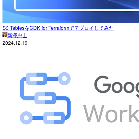
S3 TablesをCDK for Terraformでデプロイしてみた
新澤忠士
2024.12.16