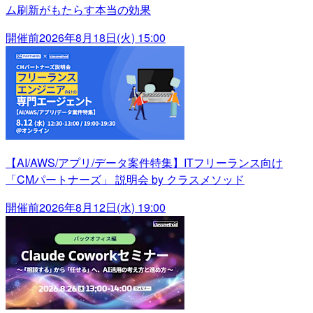
ム刷新がもたらす本当の効果
開催前
2026年8月18日(火) 15:00
【AI/AWS/アプリ/データ案件特集】ITフリーランス向け
「CMパートナーズ」 説明会 by クラスメソッド
開催前
2026年8月12日(水) 19:00