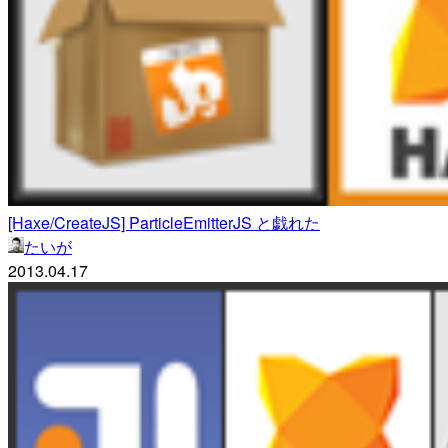
[Haxe/CreateJS] ParticleEmitterJS と戯れた
たいが
2013.04.17