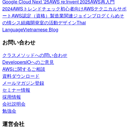
Google Cloud Next ’25
AWS re:Invent 2025
AWS再入門
2024
AWSトレンドチェック
初心者向け
AWSテクニカルサポ
ート
AWS認定（資格）
製造業関連
ジョインブログ
くらめそ
の情シス
組織開発室の活動
デザイン
Thai
Language
Vietnamese Blog
お問い合わせ
クラスメソッドへの問い合わせ
DevelopersIOへのご意見
AWSに関するご相談
資料ダウンロード
メールマガジン登録
セミナー情報
採用情報
会社説明会
勉強会
運営会社