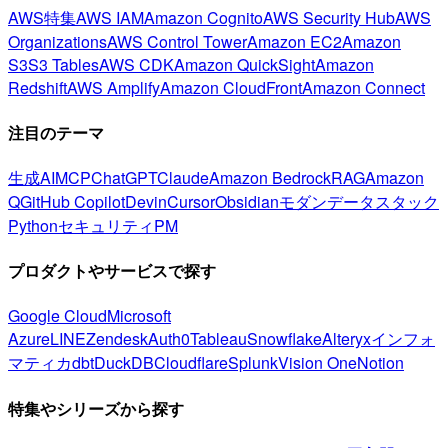
AWS特集
AWS IAM
Amazon Cognito
AWS Security Hub
AWS
Organizations
AWS Control Tower
Amazon EC2
Amazon
S3
S3 Tables
AWS CDK
Amazon QuickSight
Amazon
Redshift
AWS Amplify
Amazon CloudFront
Amazon Connect
注目のテーマ
生成AI
MCP
ChatGPT
Claude
Amazon Bedrock
RAG
Amazon
Q
GitHub Copilot
Devin
Cursor
Obsidian
モダンデータスタック
Python
セキュリティ
PM
プロダクトやサービスで探す
Google Cloud
Microsoft
Azure
LINE
Zendesk
Auth0
Tableau
Snowflake
Alteryx
インフォ
マティカ
dbt
DuckDB
Cloudflare
Splunk
Vision One
Notion
特集やシリーズから探す