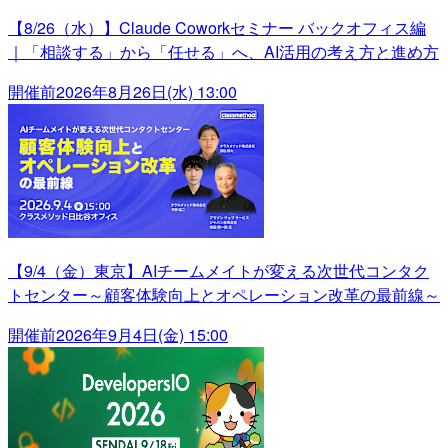
【8/26（水）】Claude Coworkセミナー バックオフィス編
｜「相談する」から「任せる」へ、AI活用の考え方と進め方
開催前
2026年8月26日(水) 13:00
【9/4（金）東京】AIチームメイトが変える次世代コンタク
トセンター～顧客体験向上とオペレーション改革の最前線～
開催前
2026年9月4日(金) 15:00