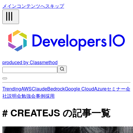
メインコンテンツへスキップ
produced by Classmethod
Trending
AWS
Claude
Bedrock
Google Cloud
Azure
セミナー
会
社説明会
勉強会
事例
採用
# CREATEJS の記事一覧