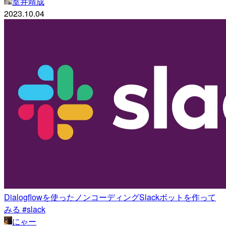
室井靖成
2023.10.04
Dialogflowを使ったノンコーディングSlackボットを作って
みる #slack
にゃー