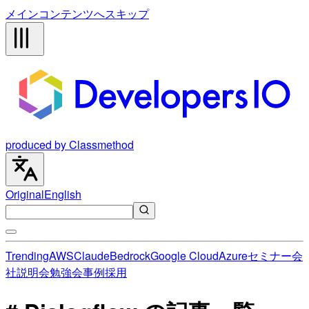
メインコンテンツへスキップ
produced by Classmethod
Original
English
Trending
AWS
Claude
Bedrock
Google Cloud
Azure
セミナー
会
社説明会
勉強会
事例
採用