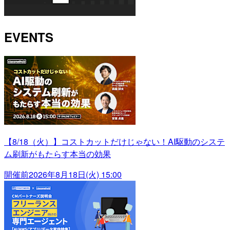
EVENTS
【8/18（火）】コストカットだけじゃない！AI駆動のシステ
ム刷新がもたらす本当の効果
開催前
2026年8月18日(火) 15:00