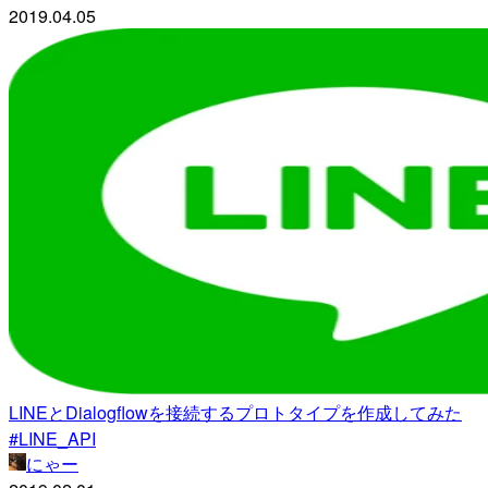
2019.04.05
LINEとDialogflowを接続するプロトタイプを作成してみた
#LINE_API
にゃー