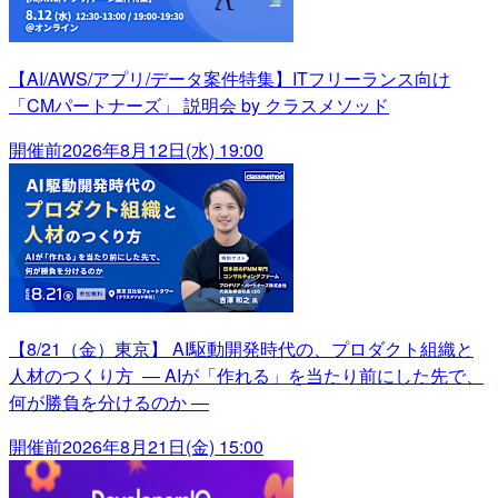
【AI/AWS/アプリ/データ案件特集】ITフリーランス向け
「CMパートナーズ」 説明会 by クラスメソッド
開催前
2026年8月12日(水) 19:00
【8/21（金）東京】 AI駆動開発時代の、プロダクト組織と
人材のつくり方 ― AIが「作れる」を当たり前にした先で、
何が勝負を分けるのか ―
開催前
2026年8月21日(金) 15:00