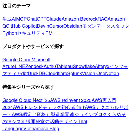
注目のテーマ
生成AI
MCP
ChatGPT
Claude
Amazon Bedrock
RAG
Amazon
Q
GitHub Copilot
Devin
Cursor
Obsidian
モダンデータスタック
Python
セキュリティ
PM
プロダクトやサービスで探す
Google Cloud
Microsoft
Azure
LINE
Zendesk
Auth0
Tableau
Snowflake
Alteryx
インフォ
マティカ
dbt
DuckDB
Cloudflare
Splunk
Vision One
Notion
特集やシリーズから探す
Google Cloud Next ’25
AWS re:Invent 2025
AWS再入門
2024
AWSトレンドチェック
初心者向け
AWSテクニカルサポ
ート
AWS認定（資格）
製造業関連
ジョインブログ
くらめそ
の情シス
組織開発室の活動
デザイン
Thai
Language
Vietnamese Blog