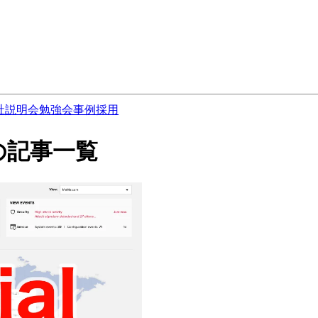
社説明会
勉強会
事例
採用
ct の記事一覧