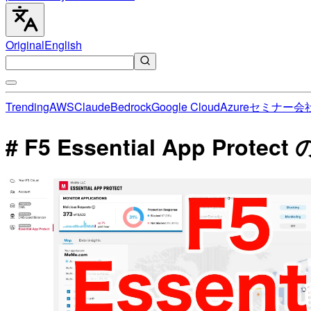
Original
English
Trending
AWS
Claude
Bedrock
Google Cloud
Azure
セミナー
会
# F5 Essential App Prote