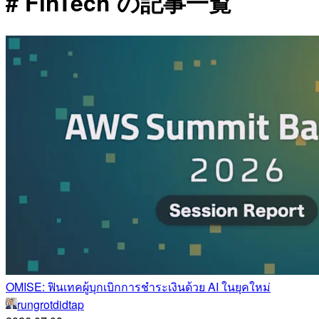
# FinTech の記事一覧
OMISE: ฟินเทคผู้บุกเบิกการชำระเงินด้วย AI ในยุคใหม่
rungrotdidtap