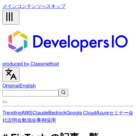
メインコンテンツへスキップ
produced by Classmethod
Original
English
Trending
AWS
Claude
Bedrock
Google Cloud
Azure
セミナー
会
社説明会
勉強会
事例
採用