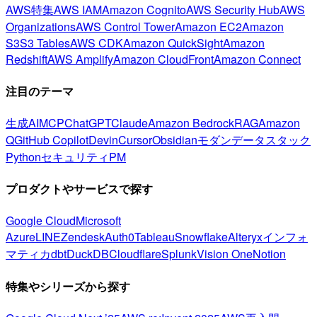
AWS特集
AWS IAM
Amazon Cognito
AWS Security Hub
AWS
Organizations
AWS Control Tower
Amazon EC2
Amazon
S3
S3 Tables
AWS CDK
Amazon QuickSight
Amazon
Redshift
AWS Amplify
Amazon CloudFront
Amazon Connect
注目のテーマ
生成AI
MCP
ChatGPT
Claude
Amazon Bedrock
RAG
Amazon
Q
GitHub Copilot
Devin
Cursor
Obsidian
モダンデータスタック
Python
セキュリティ
PM
プロダクトやサービスで探す
Google Cloud
Microsoft
Azure
LINE
Zendesk
Auth0
Tableau
Snowflake
Alteryx
インフォ
マティカ
dbt
DuckDB
Cloudflare
Splunk
Vision One
Notion
特集やシリーズから探す