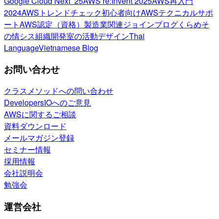
Google Cloud Next ’25
AWS re:Invent 2025
AWS再入門
2024
AWSトレンドチェック
初心者向け
AWSテクニカルサポ
ート
AWS認定（資格）
製造業関連
ジョインブログ
くらめそ
の情シス
組織開発室の活動
デザイン
Thai
Language
Vietnamese Blog
お問い合わせ
クラスメソッドへの問い合わせ
DevelopersIOへのご意見
AWSに関するご相談
資料ダウンロード
メールマガジン登録
セミナー情報
採用情報
会社説明会
勉強会
運営会社