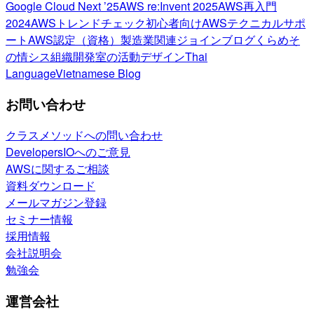
Google Cloud Next ’25
AWS re:Invent 2025
AWS再入門
2024
AWSトレンドチェック
初心者向け
AWSテクニカルサポ
ート
AWS認定（資格）
製造業関連
ジョインブログ
くらめそ
の情シス
組織開発室の活動
デザイン
Thai
Language
Vietnamese Blog
お問い合わせ
クラスメソッドへの問い合わせ
DevelopersIOへのご意見
AWSに関するご相談
資料ダウンロード
メールマガジン登録
セミナー情報
採用情報
会社説明会
勉強会
運営会社