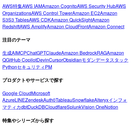
AWS特集
AWS IAM
Amazon Cognito
AWS Security Hub
AWS
Organizations
AWS Control Tower
Amazon EC2
Amazon
S3
S3 Tables
AWS CDK
Amazon QuickSight
Amazon
Redshift
AWS Amplify
Amazon CloudFront
Amazon Connect
注目のテーマ
生成AI
MCP
ChatGPT
Claude
Amazon Bedrock
RAG
Amazon
Q
GitHub Copilot
Devin
Cursor
Obsidian
モダンデータスタック
Python
セキュリティ
PM
プロダクトやサービスで探す
Google Cloud
Microsoft
Azure
LINE
Zendesk
Auth0
Tableau
Snowflake
Alteryx
インフォ
マティカ
dbt
DuckDB
Cloudflare
Splunk
Vision One
Notion
特集やシリーズから探す