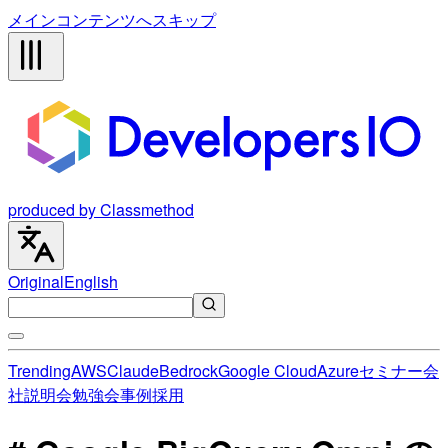
メインコンテンツへスキップ
produced by Classmethod
Original
English
Trending
AWS
Claude
Bedrock
Google Cloud
Azure
セミナー
会
社説明会
勉強会
事例
採用