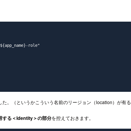
。
${app_name}-role"

た。（というかこういう名前のリージョン（location）が
する＜Identity＞の部分
を控えておきます。