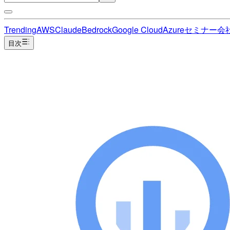
Trending
AWS
Claude
Bedrock
Google Cloud
Azure
セミナー
会
目次