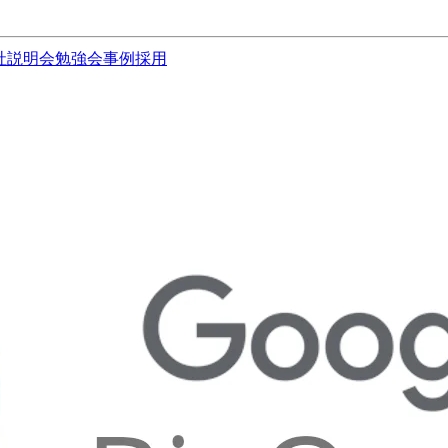
社説明会
勉強会
事例
採用