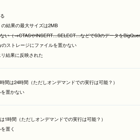
いる
リの結果の最大サイズは2MB
（→CTASやINSERT…SELECT…などでS3のデータをBigQu
igQueryのストレージにファイルを置かない
エリ結果に反映された
時間は24時間（ただしオンデマンドでの実行は可能？）
ァイルを置かない
は1時間（ただしオンデマンドでの実行は可能？）
イルを置く