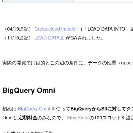
（04/19追記）
Cross-cloud transfer
（「LOAD DATA IN
（11/10追記）
LOAD DATA文
がGAされました。
実際の開発では目的とこの辺の条件に、データの性質（ups
BigQuery Omni
初めは
BigQuery Omni
を使って
BigQueryからS3に対して
Omniは
定額料金
のみなので、
Flex Slots
の100スロットを