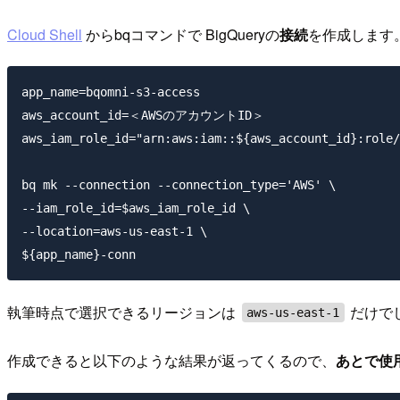
Cloud Shell
からbqコマンドで BigQueryの
接続
を作成します
app_name=bqomni-s3-access

aws_account_id=＜AWSのアカウントID＞

aws_iam_role_id="arn:aws:iam::${aws_account_id}:role/
bq mk --connection --connection_type='AWS' \

--iam_role_id=$aws_iam_role_id \

--location=aws-us-east-1 \

執筆時点で選択できるリージョンは
だけでし
aws-us-east-1
作成できると以下のような結果が返ってくるので、
あとで使用