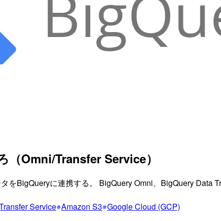
ni/Transfer Service）
ryに連携する。 BigQuery Omni、BigQuery Data Transfer Se
Transfer Service
Amazon S3
Google Cloud (GCP)