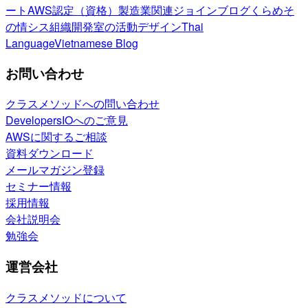
ート
AWS認定（資格）
製造業関連
ジョインブログ
くらめそ
の情シス
組織開発室の活動
デザイン
Thai
Language
Vietnamese Blog
お問い合わせ
クラスメソッドへの問い合わせ
DevelopersIOへのご意見
AWSに関するご相談
資料ダウンロード
メールマガジン登録
セミナー情報
採用情報
会社説明会
勉強会
運営会社
クラスメソッドについて