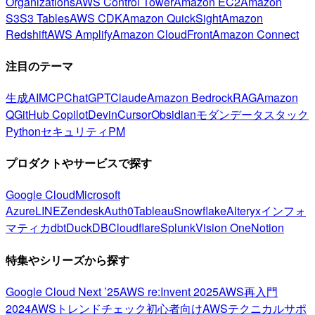
Organizations
AWS Control Tower
Amazon EC2
Amazon
S3
S3 Tables
AWS CDK
Amazon QuickSight
Amazon
Redshift
AWS Amplify
Amazon CloudFront
Amazon Connect
注目のテーマ
生成AI
MCP
ChatGPT
Claude
Amazon Bedrock
RAG
Amazon
Q
GitHub Copilot
Devin
Cursor
Obsidian
モダンデータスタック
Python
セキュリティ
PM
プロダクトやサービスで探す
Google Cloud
Microsoft
Azure
LINE
Zendesk
Auth0
Tableau
Snowflake
Alteryx
インフォ
マティカ
dbt
DuckDB
Cloudflare
Splunk
Vision One
Notion
特集やシリーズから探す
Google Cloud Next ’25
AWS re:Invent 2025
AWS再入門
2024
AWSトレンドチェック
初心者向け
AWSテクニカルサポ