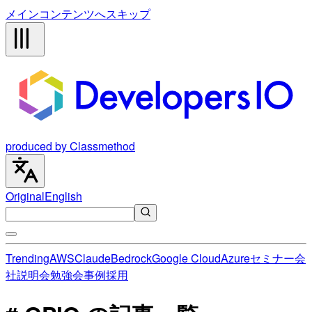
メインコンテンツへスキップ
produced by Classmethod
Original
English
Trending
AWS
Claude
Bedrock
Google Cloud
Azure
セミナー
会
社説明会
勉強会
事例
採用