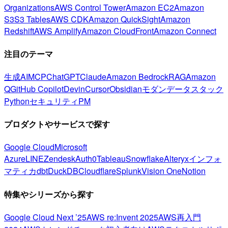
Organizations
AWS Control Tower
Amazon EC2
Amazon
S3
S3 Tables
AWS CDK
Amazon QuickSight
Amazon
Redshift
AWS Amplify
Amazon CloudFront
Amazon Connect
注目のテーマ
生成AI
MCP
ChatGPT
Claude
Amazon Bedrock
RAG
Amazon
Q
GitHub Copilot
Devin
Cursor
Obsidian
モダンデータスタック
Python
セキュリティ
PM
プロダクトやサービスで探す
Google Cloud
Microsoft
Azure
LINE
Zendesk
Auth0
Tableau
Snowflake
Alteryx
インフォ
マティカ
dbt
DuckDB
Cloudflare
Splunk
Vision One
Notion
特集やシリーズから探す
Google Cloud Next ’25
AWS re:Invent 2025
AWS再入門