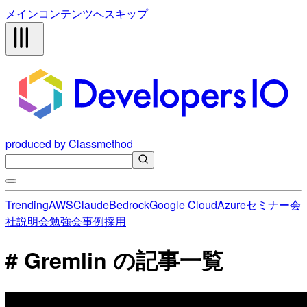
メインコンテンツへスキップ
produced by Classmethod
Trending
AWS
Claude
Bedrock
Google Cloud
Azure
セミナー
会
社説明会
勉強会
事例
採用
# Gremlin の記事一覧