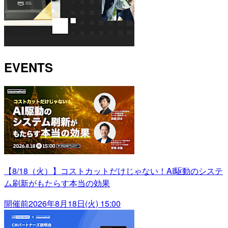
EVENTS
【8/18（火）】コストカットだけじゃない！AI駆動のシステ
ム刷新がもたらす本当の効果
開催前
2026年8月18日(火) 15:00