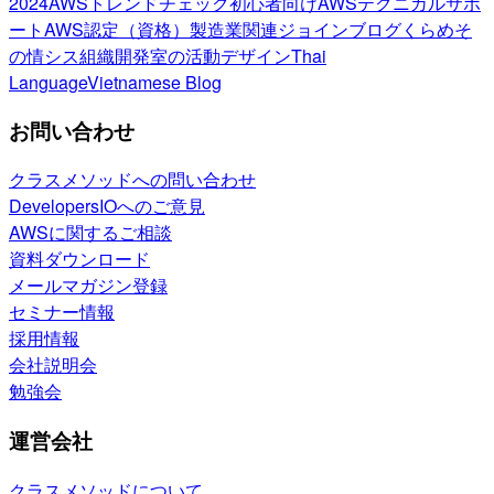
2024
AWSトレンドチェック
初心者向け
AWSテクニカルサポ
ート
AWS認定（資格）
製造業関連
ジョインブログ
くらめそ
の情シス
組織開発室の活動
デザイン
Thai
Language
Vietnamese Blog
お問い合わせ
クラスメソッドへの問い合わせ
DevelopersIOへのご意見
AWSに関するご相談
資料ダウンロード
メールマガジン登録
セミナー情報
採用情報
会社説明会
勉強会
運営会社
クラスメソッドについて