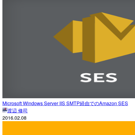
Microsoft Windows Server IIS SMTP経由でのAmazon SES
渡辺 修司
2016.02.08