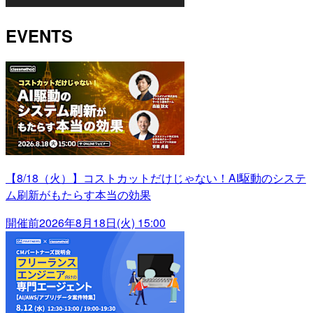
EVENTS
【8/18（火）】コストカットだけじゃない！AI駆動のシステ
ム刷新がもたらす本当の効果
開催前
2026年8月18日(火) 15:00