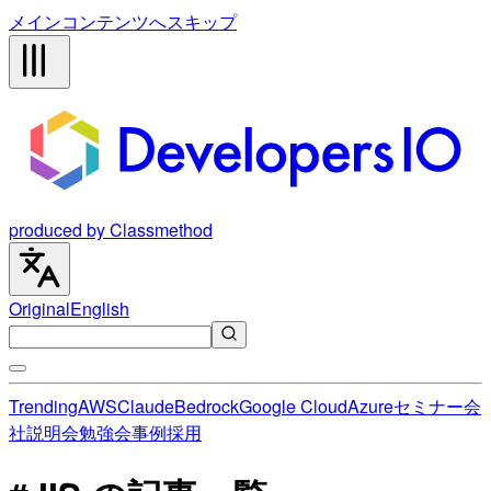
メインコンテンツへスキップ
produced by Classmethod
Original
English
Trending
AWS
Claude
Bedrock
Google Cloud
Azure
セミナー
会
社説明会
勉強会
事例
採用