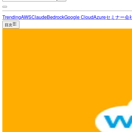
Trending
AWS
Claude
Bedrock
Google Cloud
Azure
セミナー
会
目次