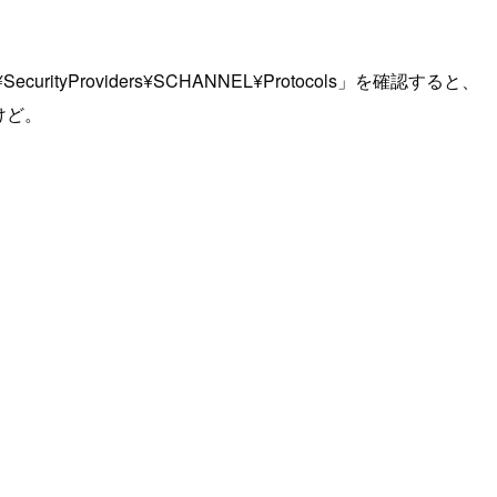
¥SecurityProviders¥SCHANNEL¥Protocols」を確認すると、
けど。