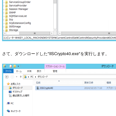
さて、ダウンロードした"IISCrypto40.exe"を実行します。