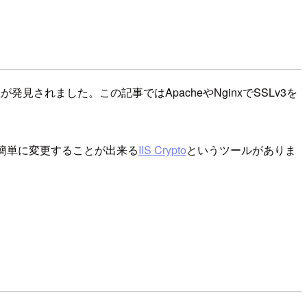
見されました。この記事ではApacheやNginxでSSLv3を
れを簡単に変更することが出来る
IIS Crypto
というツールがありま