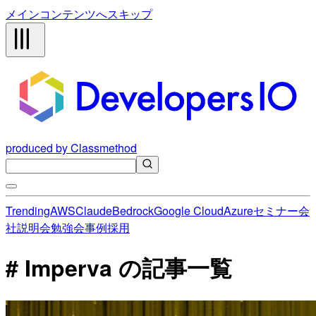
メインコンテンツへスキップ
produced by Classmethod
Trending
AWS
Claude
Bedrock
Google Cloud
Azure
セミナー
会
社説明会
勉強会
事例
採用
# Imperva の記事一覧