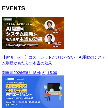
EVENTS
【8/18（火）】コストカットだけじゃない！AI駆動のシステ
ム刷新がもたらす本当の効果
開催前
2026年8月18日(火) 15:00