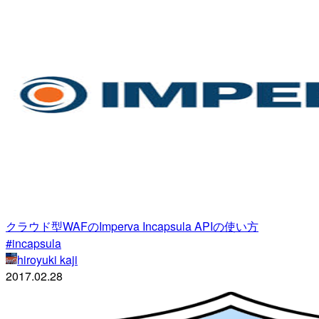
クラウド型WAFのImperva Incapsula APIの使い方
#incapsula
hiroyuki kaji
2017.02.28