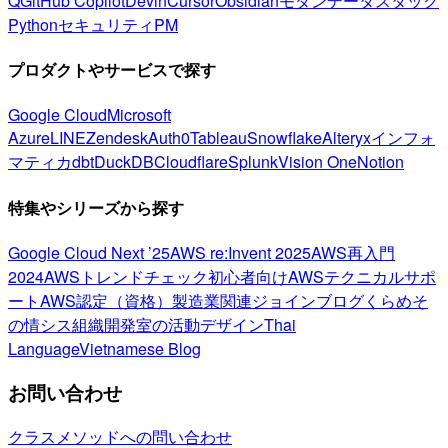
Q
GitHub Copilot
Devin
Cursor
Obsidian
モダンデータスタック
Python
セキュリティ
PM
プロダクトやサービスで探す
Google Cloud
Microsoft
Azure
LINE
Zendesk
Auth0
Tableau
Snowflake
Alteryx
インフォ
マティカ
dbt
DuckDB
Cloudflare
Splunk
Vision One
Notion
特集やシリーズから探す
Google Cloud Next ’25
AWS re:Invent 2025
AWS再入門
2024
AWSトレンドチェック
初心者向け
AWSテクニカルサポ
ート
AWS認定（資格）
製造業関連
ジョインブログ
くらめそ
の情シス
組織開発室の活動
デザイン
Thai
Language
Vietnamese Blog
お問い合わせ
クラスメソッドへの問い合わせ