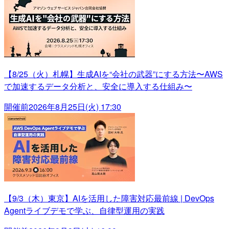
【8/25（火）札幌】生成AIを“会社の武器”にする方法〜AWS
で加速するデータ分析と、安全に導入する仕組み〜
開催前
2026年8月25日(火) 17:30
【9/3（木）東京】AIを活用した障害対応最前線 | DevOps
Agentライブデモで学ぶ、自律型運用の実践