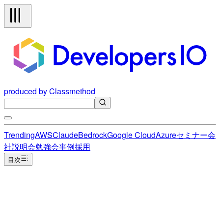
produced by Classmethod
Trending
AWS
Claude
Bedrock
Google Cloud
Azure
セミナー
会
社説明会
勉強会
事例
採用
目次