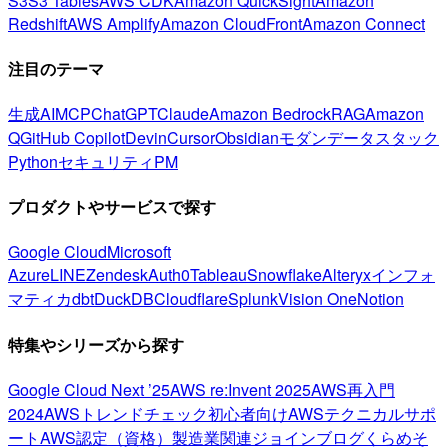
S3
S3 Tables
AWS CDK
Amazon QuickSight
Amazon
Redshift
AWS Amplify
Amazon CloudFront
Amazon Connect
注目のテーマ
生成AI
MCP
ChatGPT
Claude
Amazon Bedrock
RAG
Amazon
Q
GitHub Copilot
Devin
Cursor
Obsidian
モダンデータスタック
Python
セキュリティ
PM
プロダクトやサービスで探す
Google Cloud
Microsoft
Azure
LINE
Zendesk
Auth0
Tableau
Snowflake
Alteryx
インフォ
マティカ
dbt
DuckDB
Cloudflare
Splunk
Vision One
Notion
特集やシリーズから探す
Google Cloud Next ’25
AWS re:Invent 2025
AWS再入門
2024
AWSトレンドチェック
初心者向け
AWSテクニカルサポ
ート
AWS認定（資格）
製造業関連
ジョインブログ
くらめそ