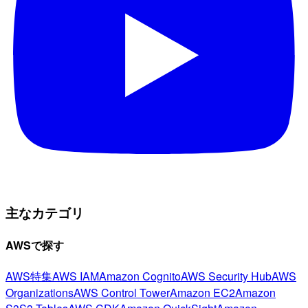
主なカテゴリ
AWSで探す
AWS特集
AWS IAM
Amazon Cognito
AWS Security Hub
AWS
Organizations
AWS Control Tower
Amazon EC2
Amazon