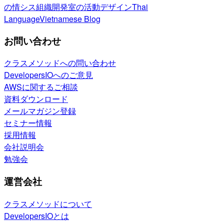
の情シス
組織開発室の活動
デザイン
Thai
Language
Vietnamese Blog
お問い合わせ
クラスメソッドへの問い合わせ
DevelopersIOへのご意見
AWSに関するご相談
資料ダウンロード
メールマガジン登録
セミナー情報
採用情報
会社説明会
勉強会
運営会社
クラスメソッドについて
DevelopersIOとは