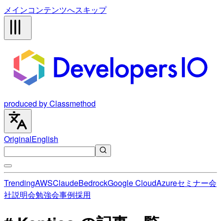
メインコンテンツへスキップ
produced by Classmethod
Original
English
Trending
AWS
Claude
Bedrock
Google Cloud
Azure
セミナー
会
社説明会
勉強会
事例
採用