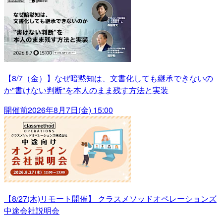
【8/7（金）】なぜ暗黙知は、文書化しても継承できないの
か"書けない判断"を本人のまま残す方法と実装
開催前
2026年8月7日(金) 15:00
【8/27(木)リモート開催】 クラスメソッドオペレーションズ
中途会社説明会