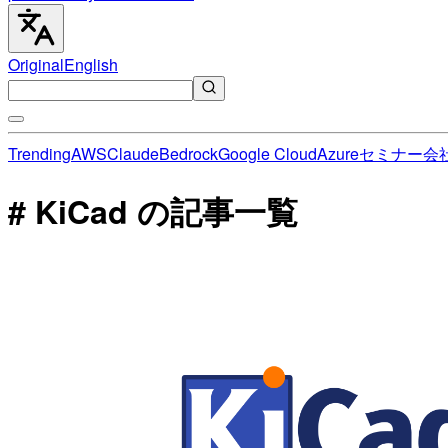
Original
English
Trending
AWS
Claude
Bedrock
Google Cloud
Azure
セミナー
会
# KiCad の記事一覧