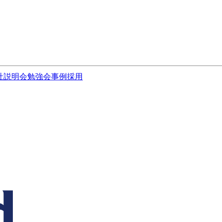
社説明会
勉強会
事例
採用