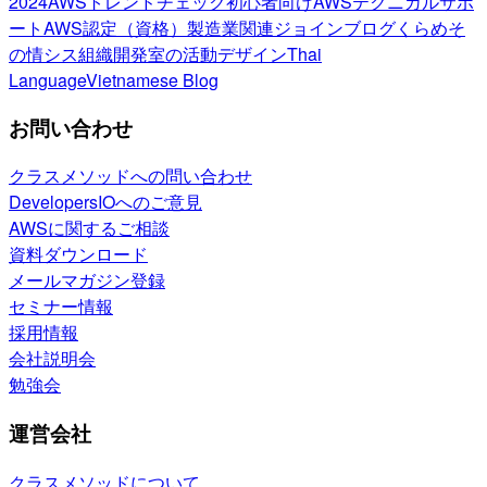
2024
AWSトレンドチェック
初心者向け
AWSテクニカルサポ
ート
AWS認定（資格）
製造業関連
ジョインブログ
くらめそ
の情シス
組織開発室の活動
デザイン
Thai
Language
Vietnamese Blog
お問い合わせ
クラスメソッドへの問い合わせ
DevelopersIOへのご意見
AWSに関するご相談
資料ダウンロード
メールマガジン登録
セミナー情報
採用情報
会社説明会
勉強会
運営会社
クラスメソッドについて