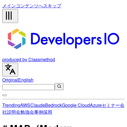
メインコンテンツへスキップ
produced by Classmethod
Original
English
Trending
AWS
Claude
Bedrock
Google Cloud
Azure
セミナー
会
社説明会
勉強会
事例
採用