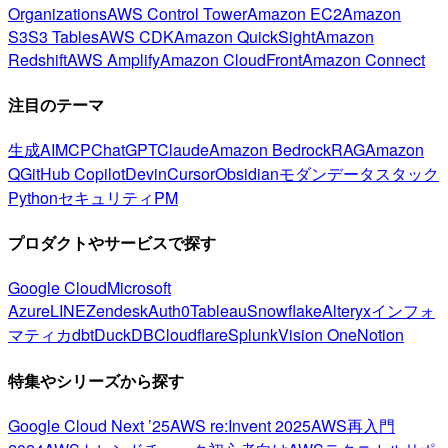
Organizations
AWS Control Tower
Amazon EC2
Amazon
S3
S3 Tables
AWS CDK
Amazon QuickSight
Amazon
Redshift
AWS Amplify
Amazon CloudFront
Amazon Connect
注目のテーマ
生成AI
MCP
ChatGPT
Claude
Amazon Bedrock
RAG
Amazon
Q
GitHub Copilot
Devin
Cursor
Obsidian
モダンデータスタック
Python
セキュリティ
PM
プロダクトやサービスで探す
Google Cloud
Microsoft
Azure
LINE
Zendesk
Auth0
Tableau
Snowflake
Alteryx
インフォ
マティカ
dbt
DuckDB
Cloudflare
Splunk
Vision One
Notion
特集やシリーズから探す
Google Cloud Next ’25
AWS re:Invent 2025
AWS再入門