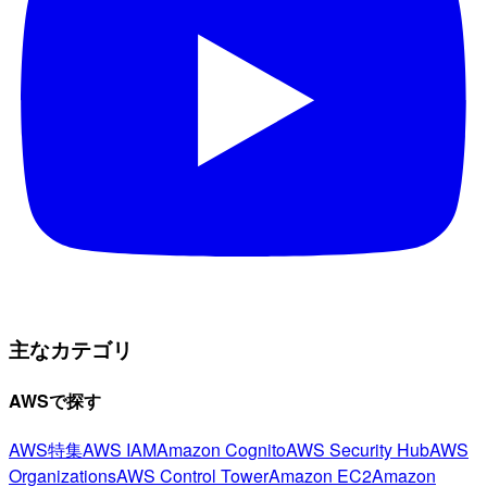
主なカテゴリ
AWSで探す
AWS特集
AWS IAM
Amazon Cognito
AWS Security Hub
AWS
Organizations
AWS Control Tower
Amazon EC2
Amazon