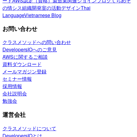
ート
AWS認定（資格）
製造業関連
ジョインブログ
くらめそ
の情シス
組織開発室の活動
デザイン
Thai
Language
Vietnamese Blog
お問い合わせ
クラスメソッドへの問い合わせ
DevelopersIOへのご意見
AWSに関するご相談
資料ダウンロード
メールマガジン登録
セミナー情報
採用情報
会社説明会
勉強会
運営会社
クラスメソッドについて
DevelopersIOとは