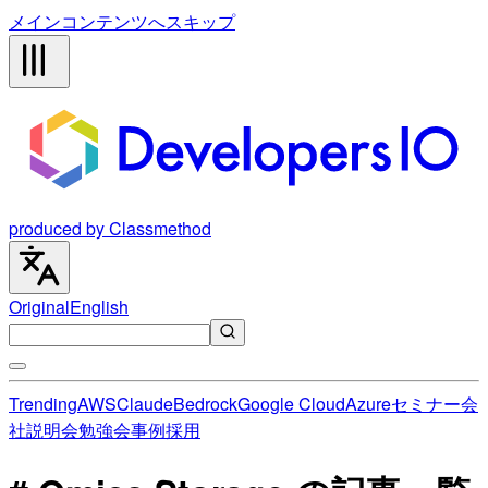
メインコンテンツへスキップ
produced by Classmethod
Original
English
Trending
AWS
Claude
Bedrock
Google Cloud
Azure
セミナー
会
社説明会
勉強会
事例
採用