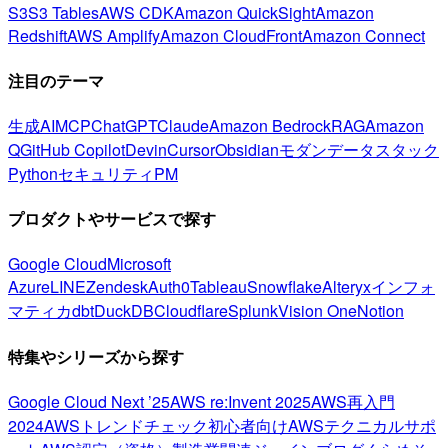
S3
S3 Tables
AWS CDK
Amazon QuickSight
Amazon
Redshift
AWS Amplify
Amazon CloudFront
Amazon Connect
注目のテーマ
生成AI
MCP
ChatGPT
Claude
Amazon Bedrock
RAG
Amazon
Q
GitHub Copilot
Devin
Cursor
Obsidian
モダンデータスタック
Python
セキュリティ
PM
プロダクトやサービスで探す
Google Cloud
Microsoft
Azure
LINE
Zendesk
Auth0
Tableau
Snowflake
Alteryx
インフォ
マティカ
dbt
DuckDB
Cloudflare
Splunk
Vision One
Notion
特集やシリーズから探す
Google Cloud Next ’25
AWS re:Invent 2025
AWS再入門
2024
AWSトレンドチェック
初心者向け
AWSテクニカルサポ