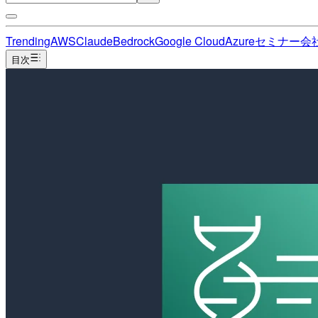
Trending
AWS
Claude
Bedrock
Google Cloud
Azure
セミナー
会
目次