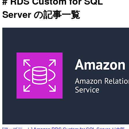
# RDS Custom for SQL
Server の記事一覧