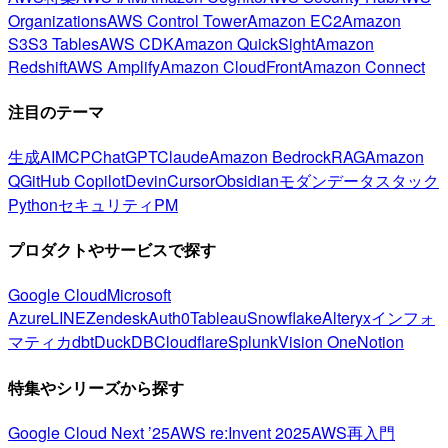
Organizations
AWS Control Tower
Amazon EC2
Amazon
S3
S3 Tables
AWS CDK
Amazon QuickSight
Amazon
Redshift
AWS Amplify
Amazon CloudFront
Amazon Connect
注目のテーマ
生成AI
MCP
ChatGPT
Claude
Amazon Bedrock
RAG
Amazon
Q
GitHub Copilot
Devin
Cursor
Obsidian
モダンデータスタック
Python
セキュリティ
PM
プロダクトやサービスで探す
Google Cloud
Microsoft
Azure
LINE
Zendesk
Auth0
Tableau
Snowflake
Alteryx
インフォ
マティカ
dbt
DuckDB
Cloudflare
Splunk
Vision One
Notion
特集やシリーズから探す
Google Cloud Next ’25
AWS re:Invent 2025
AWS再入門