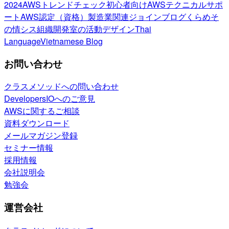
2024
AWSトレンドチェック
初心者向け
AWSテクニカルサポ
ート
AWS認定（資格）
製造業関連
ジョインブログ
くらめそ
の情シス
組織開発室の活動
デザイン
Thai
Language
Vietnamese Blog
お問い合わせ
クラスメソッドへの問い合わせ
DevelopersIOへのご意見
AWSに関するご相談
資料ダウンロード
メールマガジン登録
セミナー情報
採用情報
会社説明会
勉強会
運営会社