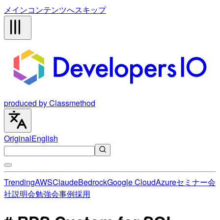
メインコンテンツへスキップ
produced by Classmethod
Original
English
Trending
AWS
Claude
Bedrock
Google Cloud
Azure
セミナー
会
社説明会
勉強会
事例
採用