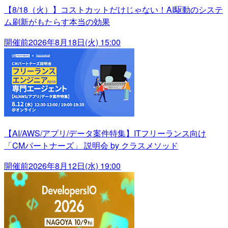
【8/18（火）】コストカットだけじゃない！AI駆動のシステ
ム刷新がもたらす本当の効果
開催前
2026年8月18日(火) 15:00
【AI/AWS/アプリ/データ案件特集】ITフリーランス向け
「CMパートナーズ」 説明会 by クラスメソッド
開催前
2026年8月12日(水) 19:00