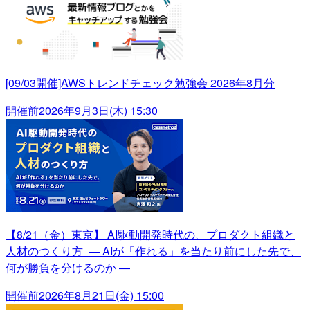
[09/03開催]AWSトレンドチェック勉強会 2026年8月分
開催前
2026年9月3日(木) 15:30
【8/21（金）東京】 AI駆動開発時代の、プロダクト組織と
人材のつくり方 ― AIが「作れる」を当たり前にした先で、
何が勝負を分けるのか ―
開催前
2026年8月21日(金) 15:00