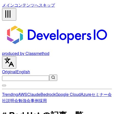
メインコンテンツへスキップ
produced by Classmethod
Original
English
Trending
AWS
Claude
Bedrock
Google Cloud
Azure
セミナー
会
社説明会
勉強会
事例
採用