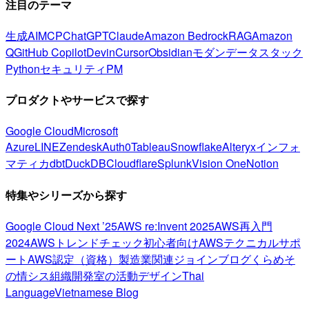
注目のテーマ
生成AI
MCP
ChatGPT
Claude
Amazon Bedrock
RAG
Amazon
Q
GitHub Copilot
Devin
Cursor
Obsidian
モダンデータスタック
Python
セキュリティ
PM
プロダクトやサービスで探す
Google Cloud
Microsoft
Azure
LINE
Zendesk
Auth0
Tableau
Snowflake
Alteryx
インフォ
マティカ
dbt
DuckDB
Cloudflare
Splunk
Vision One
Notion
特集やシリーズから探す
Google Cloud Next ’25
AWS re:Invent 2025
AWS再入門
2024
AWSトレンドチェック
初心者向け
AWSテクニカルサポ
ート
AWS認定（資格）
製造業関連
ジョインブログ
くらめそ
の情シス
組織開発室の活動
デザイン
Thai
Language
Vietnamese Blog