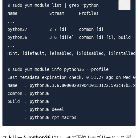
$ sudo yum module list | grep ^python

Name             Stream      Profiles                
...

python27         2.7 [d]     common [d]              
python36         3.6 [d][e]  common [d] [i], build   
...

Hint: [d]efault, [e]nabled, [x]disabled, [i]nstalled

$ sudo yum module info python36 --profile

Last metadata expiration check: 0:51:27 ago on Wed 08
Name   : python36:3.6:8000020190410133122:593c47b3:x8
common : python36

build  : python36

       : python36-devel

ストリーム python36
には、その下位カテゴリーとして
デ