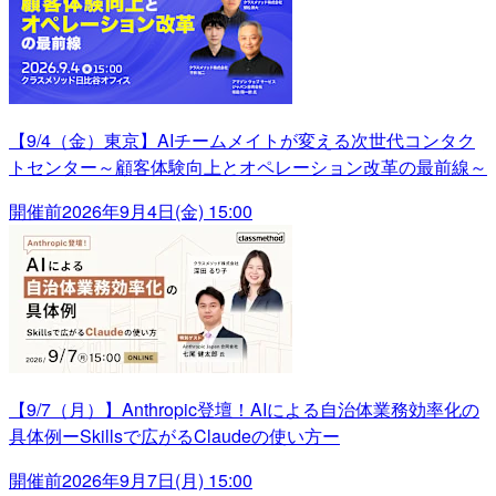
【9/4（金）東京】AIチームメイトが変える次世代コンタク
トセンター～顧客体験向上とオペレーション改革の最前線～
開催前
2026年9月4日(金) 15:00
【9/7（月）】Anthropic登壇！AIによる自治体業務効率化の
具体例ーSkillsで広がるClaudeの使い方ー
開催前
2026年9月7日(月) 15:00