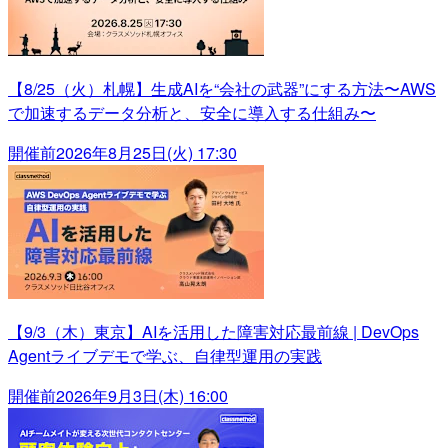
【8/25（火）札幌】生成AIを“会社の武器”にする方法〜AWS
で加速するデータ分析と、安全に導入する仕組み〜
開催前
2026年8月25日(火) 17:30
【9/3（木）東京】AIを活用した障害対応最前線 | DevOps
Agentライブデモで学ぶ、自律型運用の実践
開催前
2026年9月3日(木) 16:00