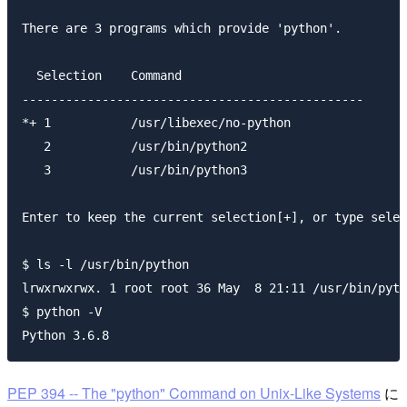
There are 3 programs which provide 'python'.

  Selection    Command

-----------------------------------------------

*+ 1           /usr/libexec/no-python

   2           /usr/bin/python2

   3           /usr/bin/python3

Enter to keep the current selection[+], or type sele
$ ls -l /usr/bin/python

lrwxrwxrwx. 1 root root 36 May  8 21:11 /usr/bin/pyth
$ python -V

PEP 394 -- The "python" Command on Unix-Like Systems
に