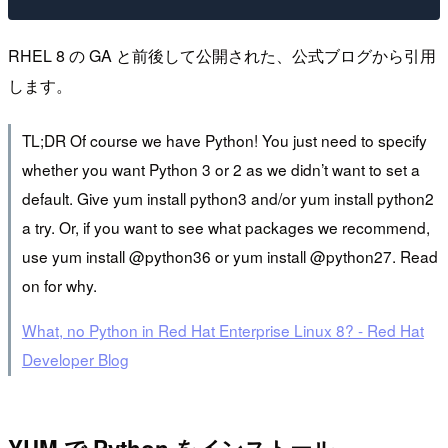
RHEL 8 の GA と前後して公開された、公式ブログから引用
します。
TL;DR Of course we have Python! You just need to specify
whether you want Python 3 or 2 as we didn’t want to set a
default. Give yum install python3 and/or yum install python2
a try. Or, if you want to see what packages we recommend,
use yum install @python36 or yum install @python27. Read
on for why.
What, no Python in Red Hat Enterprise Linux 8? - Red Hat
Developer Blog