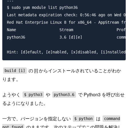
...

$ sudo yum module list python36

Last metadata expiration check: 0:56:46 ago on Wed 08
Red Hat Enterprise Linux 8 for x86_64 - AppStream fro
Name                   Stream                   Profi
python36               3.6 [d][e]               commo
の [i] からインストールされていることがわか
build [i]
ります。
ようやく
や
で Python3 を呼び出せ
$ pytho3
python3.6
るようになりました。
一方で、バージョンを指定しない
は
$ python
command
のままです。次のステップでこの問題を解決し
not found