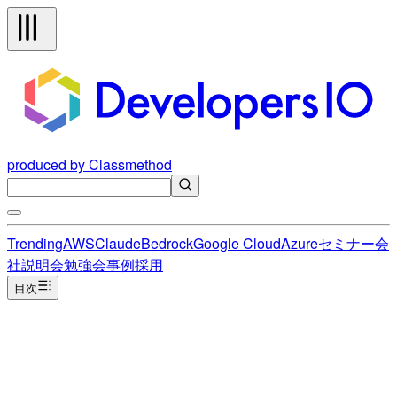
produced by Classmethod
Trending
AWS
Claude
Bedrock
Google Cloud
Azure
セミナー
会
社説明会
勉強会
事例
採用
目次