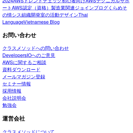
2024
AWSトレンドチェック
初心者向け
AWSテクニカルサポ
ート
AWS認定（資格）
製造業関連
ジョインブログ
くらめそ
の情シス
組織開発室の活動
デザイン
Thai
Language
Vietnamese Blog
お問い合わせ
クラスメソッドへの問い合わせ
DevelopersIOへのご意見
AWSに関するご相談
資料ダウンロード
メールマガジン登録
セミナー情報
採用情報
会社説明会
勉強会
運営会社
クラスメソッドについて