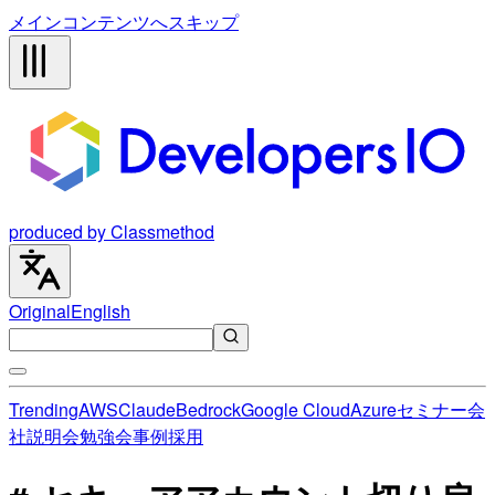
メインコンテンツへスキップ
produced by Classmethod
Original
English
Trending
AWS
Claude
Bedrock
Google Cloud
Azure
セミナー
会
社説明会
勉強会
事例
採用