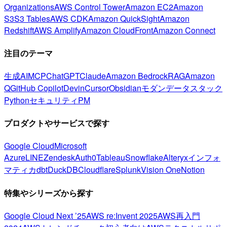
Organizations
AWS Control Tower
Amazon EC2
Amazon
S3
S3 Tables
AWS CDK
Amazon QuickSight
Amazon
Redshift
AWS Amplify
Amazon CloudFront
Amazon Connect
注目のテーマ
生成AI
MCP
ChatGPT
Claude
Amazon Bedrock
RAG
Amazon
Q
GitHub Copilot
Devin
Cursor
Obsidian
モダンデータスタック
Python
セキュリティ
PM
プロダクトやサービスで探す
Google Cloud
Microsoft
Azure
LINE
Zendesk
Auth0
Tableau
Snowflake
Alteryx
インフォ
マティカ
dbt
DuckDB
Cloudflare
Splunk
Vision One
Notion
特集やシリーズから探す
Google Cloud Next ’25
AWS re:Invent 2025
AWS再入門