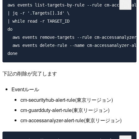
aws events list-targets-by-rule --rule cm-accessanaly
| jq -r '.Targets[].Id' \

| while read -r TARGET_ID

do

  aws events remove-targets --rule cm-accessanalyzer-
  aws events delete-rule --name cm-accessanalyzer-ale
下記の削除が完了します
Eventルール
cm-securityhub-alert-rule(東京リージョン)
cm-guardduty-alert-rule(東京リージョン)
cm-accessanalyzer-alert-rule(東京リージョン)