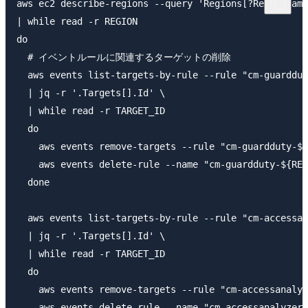
aws ec2 describe-regions --query 'Regions[?RegionName
| while read -r REGION

do

  # イベントルールに関連するターゲットの削除

  aws events list-targets-by-rule --rule "cm-guarddut
  | jq -r '.Targets[].Id' \

  | while read -r TARGET_ID

  do

    aws events remove-targets --rule "cm-guardduty-${
    aws events delete-rule --name "cm-guardduty-${REG
  done

  aws events list-targets-by-rule --rule "cm-accessan
  | jq -r '.Targets[].Id' \

  | while read -r TARGET_ID

  do

    aws events remove-targets --rule "cm-accessanalyz
    aws events delete-rule --name "cm-accessanalyzer-