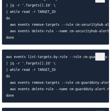
| jq -r '.Targets[].Id' \

| while read -r TARGET_ID

do

  aws events remove-targets --rule cm-securityhub-ale
  aws events delete-rule --name cm-securityhub-alert-
aws events list-targets-by-rule --rule cm-guardduty-a
| jq -r '.Targets[].Id' \

| while read -r TARGET_ID

do

  aws events remove-targets --rule cm-guardduty-alert
  aws events delete-rule --name cm-guardduty-alert-ru