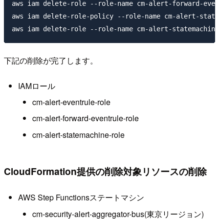
aws iam delete-role --role-name cm-alert-forward-even
aws iam delete-role-policy --role-name cm-alert-state
下記の削除が完了します。
IAMロール
cm-alert-eventrule-role
cm-alert-forward-eventrule-role
cm-alert-statemachine-role
CloudFormation提供の削除対象リソースの削除
AWS Step Functionsステートマシン
cm-security-alert-aggregator-bus(東京リージョン)