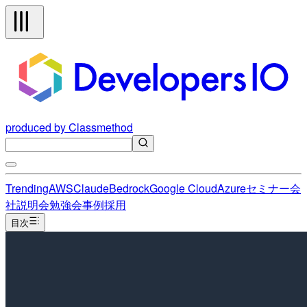
produced by Classmethod
Trending
AWS
Claude
Bedrock
Google Cloud
Azure
セミナー
会
社説明会
勉強会
事例
採用
目次