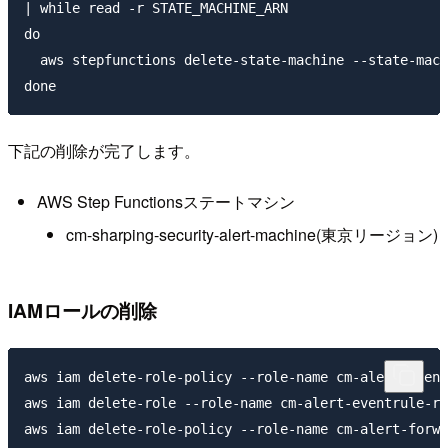
| while read -r STATE_MACHINE_ARN

do

  aws stepfunctions delete-state-machine --state-mach
下記の削除が完了します。
AWS Step Functionsステートマシン
cm-sharping-security-alert-machine(東京リージョン)
IAMロールの削除
aws iam delete-role-policy --role-name cm-alert-event
aws iam delete-role --role-name cm-alert-eventrule-ro
aws iam delete-role-policy --role-name cm-alert-forwa