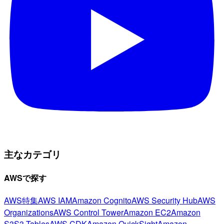
主なカテゴリ
AWSで探す
AWS特集
AWS IAM
Amazon Cognito
AWS Security Hub
AWS
Organizations
AWS Control Tower
Amazon EC2
Amazon
S3
S3 Tables
AWS CDK
Amazon QuickSight
Amazon