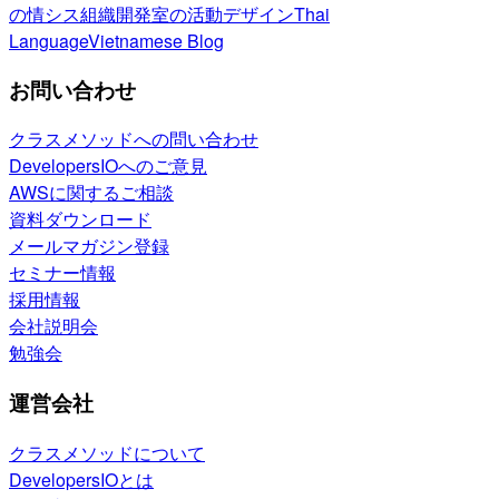
の情シス
組織開発室の活動
デザイン
Thai
Language
Vietnamese Blog
お問い合わせ
クラスメソッドへの問い合わせ
DevelopersIOへのご意見
AWSに関するご相談
資料ダウンロード
メールマガジン登録
セミナー情報
採用情報
会社説明会
勉強会
運営会社
クラスメソッドについて
DevelopersIOとは