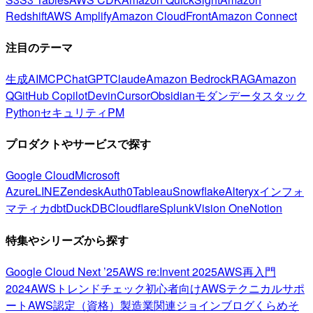
Redshift
AWS Amplify
Amazon CloudFront
Amazon Connect
注目のテーマ
生成AI
MCP
ChatGPT
Claude
Amazon Bedrock
RAG
Amazon
Q
GitHub Copilot
Devin
Cursor
Obsidian
モダンデータスタック
Python
セキュリティ
PM
プロダクトやサービスで探す
Google Cloud
Microsoft
Azure
LINE
Zendesk
Auth0
Tableau
Snowflake
Alteryx
インフォ
マティカ
dbt
DuckDB
Cloudflare
Splunk
Vision One
Notion
特集やシリーズから探す
Google Cloud Next ’25
AWS re:Invent 2025
AWS再入門
2024
AWSトレンドチェック
初心者向け
AWSテクニカルサポ
ート
AWS認定（資格）
製造業関連
ジョインブログ
くらめそ