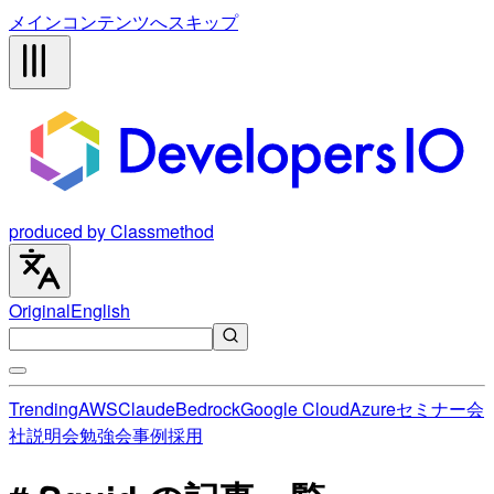
メインコンテンツへスキップ
produced by Classmethod
Original
English
Trending
AWS
Claude
Bedrock
Google Cloud
Azure
セミナー
会
社説明会
勉強会
事例
採用