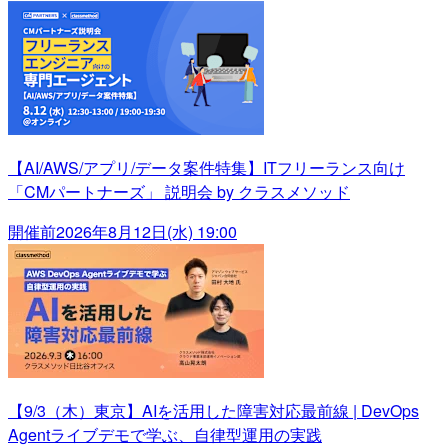
【AI/AWS/アプリ/データ案件特集】ITフリーランス向け
「CMパートナーズ」 説明会 by クラスメソッド
開催前
2026年8月12日(水) 19:00
【9/3（木）東京】AIを活用した障害対応最前線 | DevOps
Agentライブデモで学ぶ、自律型運用の実践