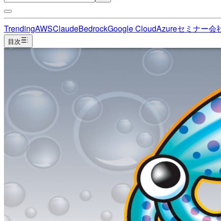
Trending
AWS
Claude
Bedrock
Google Cloud
Azure
セミナー
会
目次