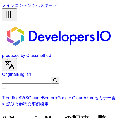
メインコンテンツへスキップ
produced by Classmethod
Original
English
Trending
AWS
Claude
Bedrock
Google Cloud
Azure
セミナー
会
社説明会
勉強会
事例
採用