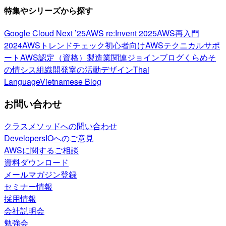
特集やシリーズから探す
Google Cloud Next ’25
AWS re:Invent 2025
AWS再入門
2024
AWSトレンドチェック
初心者向け
AWSテクニカルサポ
ート
AWS認定（資格）
製造業関連
ジョインブログ
くらめそ
の情シス
組織開発室の活動
デザイン
Thai
Language
Vietnamese Blog
お問い合わせ
クラスメソッドへの問い合わせ
DevelopersIOへのご意見
AWSに関するご相談
資料ダウンロード
メールマガジン登録
セミナー情報
採用情報
会社説明会
勉強会