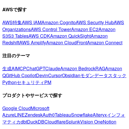
AWSで探す
AWS特集
AWS IAM
Amazon Cognito
AWS Security Hub
AWS
Organizations
AWS Control Tower
Amazon EC2
Amazon
S3
S3 Tables
AWS CDK
Amazon QuickSight
Amazon
Redshift
AWS Amplify
Amazon CloudFront
Amazon Connect
注目のテーマ
生成AI
MCP
ChatGPT
Claude
Amazon Bedrock
RAG
Amazon
Q
GitHub Copilot
Devin
Cursor
Obsidian
モダンデータスタック
Python
セキュリティ
PM
プロダクトやサービスで探す
Google Cloud
Microsoft
Azure
LINE
Zendesk
Auth0
Tableau
Snowflake
Alteryx
インフォ
マティカ
dbt
DuckDB
Cloudflare
Splunk
Vision One
Notion