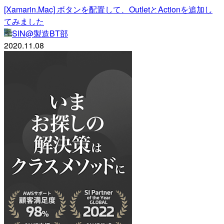
[Xamarin.Mac] ボタンを配置して、OutletとActionを追加し
てみました
SIN@製造BT部
2020.11.08