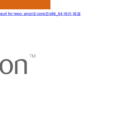
l for repo: amzn2-core/2/x86_64 에러 해결