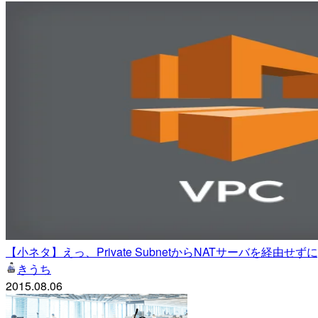
【小ネタ】えっ、Private SubnetからNATサーバを経由せずに
きうち
2015.08.06