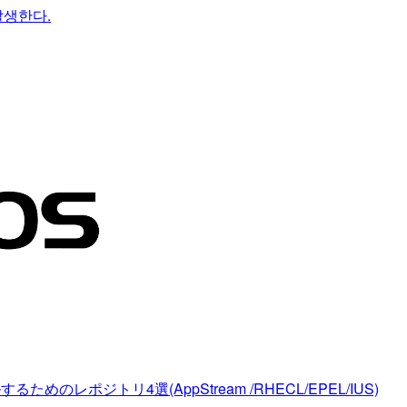
 발생한다.
のレポジトリ4選(AppStream /RHECL/EPEL/IUS)