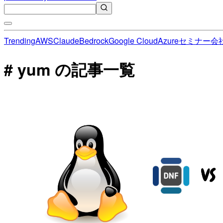
Trending
AWS
Claude
Bedrock
Google Cloud
Azure
セミナー
会
# yum の記事一覧