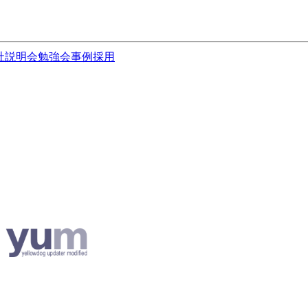
社説明会
勉強会
事例
採用