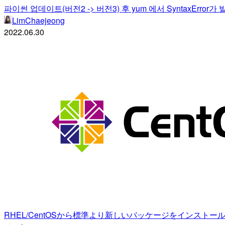
파이썬 업데이트(버전2 -> 버전3) 후 yum 에서 SyntaxError가
LimChaejeong
2022.06.30
RHEL/CentOSから標準より新しいパッケージをインストールするため