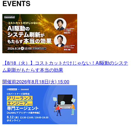
EVENTS
【8/18（火）】コストカットだけじゃない！AI駆動のシステ
ム刷新がもたらす本当の効果
開催前
2026年8月18日(火) 15:00