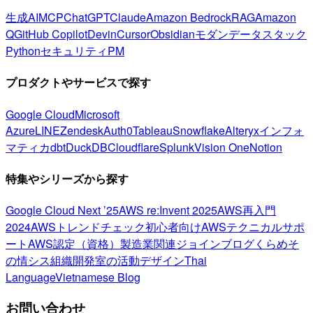
生成AI
MCP
ChatGPT
Claude
Amazon Bedrock
RAG
Amazon
Q
GitHub Copilot
Devin
Cursor
Obsidian
モダンデータスタック
Python
セキュリティ
PM
プロダクトやサービスで探す
Google Cloud
Microsoft
Azure
LINE
Zendesk
Auth0
Tableau
Snowflake
Alteryx
インフォ
マティカ
dbt
DuckDB
Cloudflare
Splunk
Vision One
Notion
特集やシリーズから探す
Google Cloud Next ’25
AWS re:Invent 2025
AWS再入門
2024
AWSトレンドチェック
初心者向け
AWSテクニカルサポ
ート
AWS認定（資格）
製造業関連
ジョインブログ
くらめそ
の情シス
組織開発室の活動
デザイン
Thai
Language
Vietnamese Blog
お問い合わせ