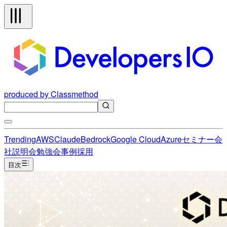
produced by Classmethod
Trending
AWS
Claude
Bedrock
Google Cloud
Azure
セミナー
会
社説明会
勉強会
事例
採用
目次