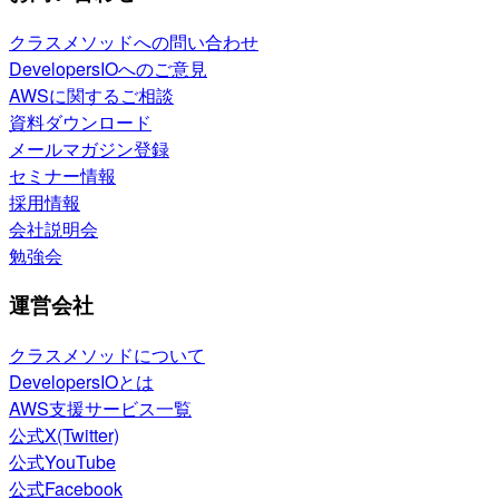
クラスメソッドへの問い合わせ
DevelopersIOへのご意見
AWSに関するご相談
資料ダウンロード
メールマガジン登録
セミナー情報
採用情報
会社説明会
勉強会
運営会社
クラスメソッドについて
DevelopersIOとは
AWS支援サービス一覧
公式X(Twitter)
公式YouTube
公式Facebook